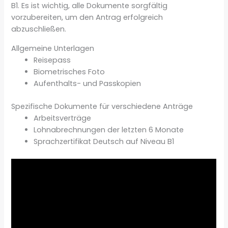
B1. Es ist wichtig, alle Dokumente sorgfältig
vorzubereiten, um den Antrag erfolgreich
abzuschließen.
Allgemeine Unterlagen
Reisepass
Biometrisches Foto
Aufenthalts- und Passkopien
Spezifische Dokumente für verschiedene Anträge
Arbeitsverträge
Lohnabrechnungen der letzten 6 Monate
Sprachzertifikat Deutsch auf Niveau B1