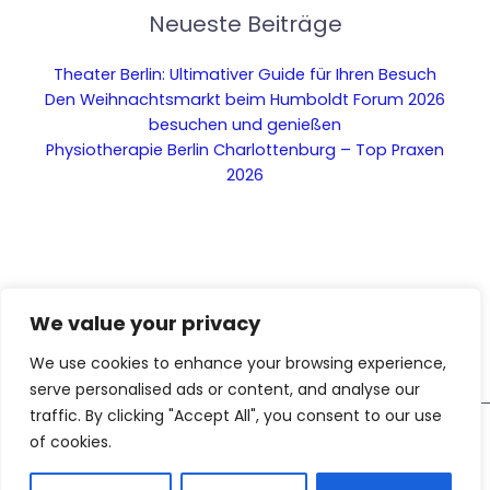
Neueste Beiträge
Theater Berlin: Ultimativer Guide für Ihren Besuch
Den Weihnachtsmarkt beim Humboldt Forum 2026
besuchen und genießen
Physiotherapie Berlin Charlottenburg – Top Praxen
2026
We value your privacy
We use cookies to enhance your browsing experience,
serve personalised ads or content, and analyse our
traffic. By clicking "Accept All", you consent to our use
Diese Webseite nutzt KI-
of cookies.
Copyright © 2026 Das ist Berlin – Dein Stadtblog für die
gestützte Funktionen. Inhalte
Hauptstadt
AI
und Bilder sind mithilfe