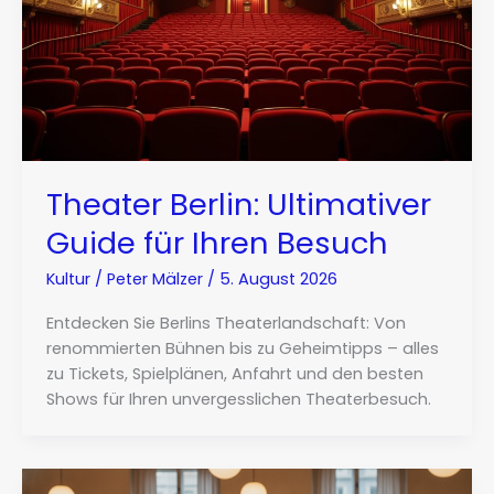
Theater Berlin: Ultimativer
Guide für Ihren Besuch
Kultur
/
Peter Mälzer
/
5. August 2026
Entdecken Sie Berlins Theaterlandschaft: Von
renommierten Bühnen bis zu Geheimtipps – alles
zu Tickets, Spielplänen, Anfahrt und den besten
Shows für Ihren unvergesslichen Theaterbesuch.