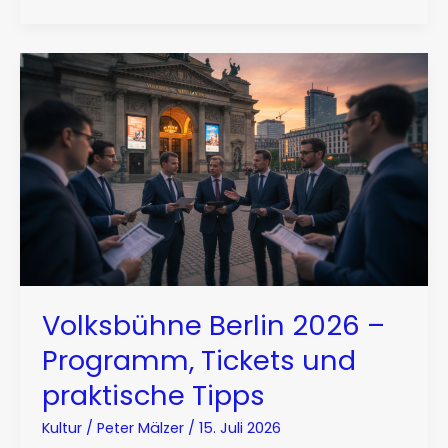
Volksbühne Berlin 2026 –
Programm, Tickets und
praktische Tipps
Kultur
/
Peter Mälzer
/
15. Juli 2026