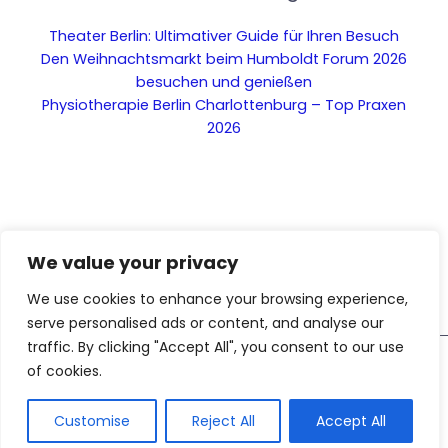
Theater Berlin: Ultimativer Guide für Ihren Besuch
Den Weihnachtsmarkt beim Humboldt Forum 2026
besuchen und genießen
Physiotherapie Berlin Charlottenburg – Top Praxen
2026
We value your privacy
We use cookies to enhance your browsing experience,
serve personalised ads or content, and analyse our
traffic. By clicking "Accept All", you consent to our use
Diese Webseite nutzt KI-
of cookies.
Copyright © 2026 Das ist Berlin – Dein Stadtblog für die
gestützte Funktionen. Inhalte
Hauptstadt
AI
und Bilder sind mithilfe
künstlicher Intelligenz erzeugt
Customise
Reject All
Accept All
wurden.