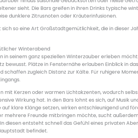
 darüber hinaus saisonale Gebäcksorten oder heiße Geträ
ltener sieht. Die Bars greifen in ihren Drinks typische wi
eise dunklere Zitrusnoten oder Kräuterinfusionen.
t sich so eine Art Großstadtgemütlichkeit, die in dieser Jah
ütlicher Winterabend
rlin in seinem ganz speziellen Winterzauber erleben möch
atz bewusst. Plätze in Fensternähe erlauben Einblick in d
d schaffen zugleich Distanz zur Kälte. Für ruhigere Mome
ingangs.
en mit Kerzen oder warmen Lichtakzenten, wodurch selbst
ensive Wirkung hat. In den Bars lohnt es sich, auf Musik u
e auf klare Klänge setzen, wirken entschleunigend und för
r mehrere Freunde mitbringen möchte, sucht außerdem
In diesen entsteht schnell das Gefühl eines privaten Ab
Hauptstadt befindet.