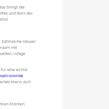
as bringt die
afés und Bars der
Wind
n. Zahlreiche Häuser
nraum mit
ellen, ruhige
 für eine echte
Gastronomie
erleichtern, sich
ihren Stärken