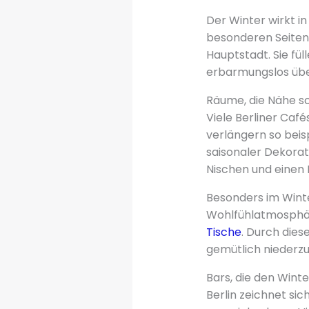
Der Winter wirkt in
besonderen Seiten 
Hauptstadt. Sie fü
erbarmungslos übe
Räume, die Nähe s
Viele Berliner Café
verlängern so beis
saisonaler Dekorat
Nischen und einen 
Besonders im Winte
Wohlfühlatmosphäre
Tische
. Durch dies
gemütlich niederz
Bars, die den Wint
Berlin zeichnet sic