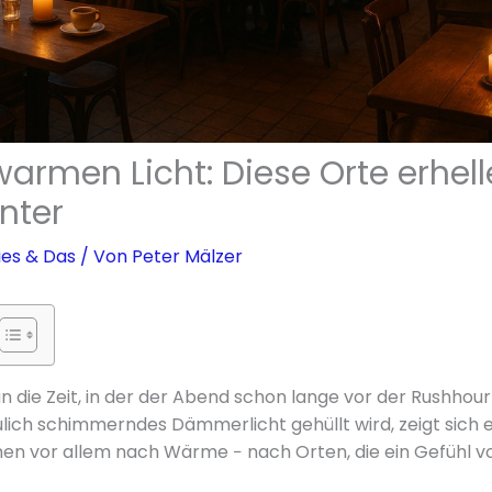
warmen Licht: Diese Orte erhel
nter
ies & Das
/ Von
Peter Mälzer
un die Zeit, in der der Abend schon lange vor der Rushhour
äulich schimmerndes Dämmerlicht gehüllt wird, zeigt sich ei
en vor allem nach Wärme − nach Orten, die ein Gefühl v