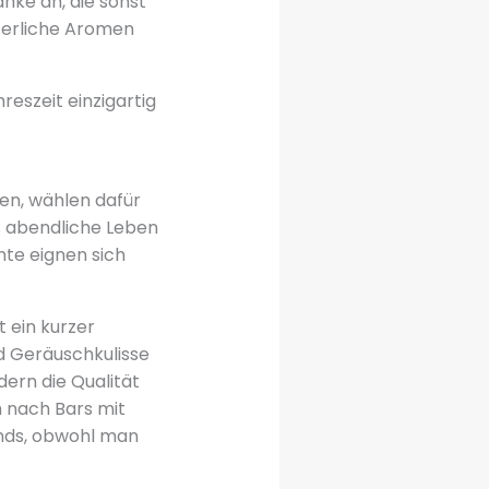
nke an, die sonst
nterliche Aromen
reszeit einzigartig
ten, wählen dafür
as abendliche Leben
nte eignen sich
 ein kurzer
nd Geräuschkulisse
dern die Qualität
 nach Bars mit
ends, obwohl man