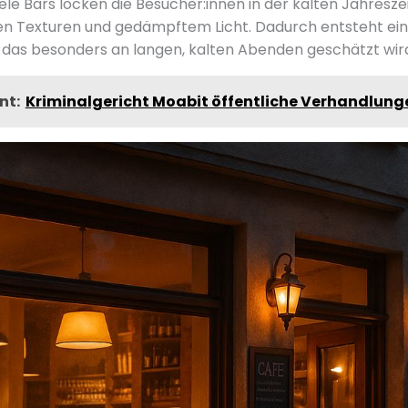
iele Bars locken die Besucher:innen in der kalten Jahresz
en Texturen und gedämpftem Licht. Dadurch entsteht ein
 das besonders an langen, kalten Abenden geschätzt wir
nt:
Kriminalgericht Moabit öffentliche Verhandlung