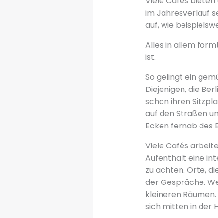
Viele Cafés bieten
im Jahresverlauf se
auf, wie beispielsw
Alles in allem form
ist.
So gelingt ein gem
Diejenigen, die Be
schon ihren Sitzpl
auf den Straßen un
Ecken fernab des E
Viele Cafés arbeit
Aufenthalt eine int
zu achten. Orte, di
der Gespräche. We
kleineren Räumen. 
sich mitten in der 