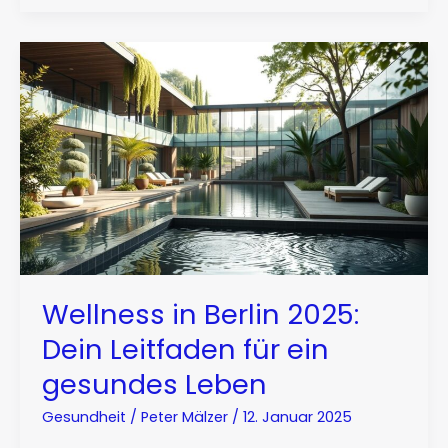
Wellness in Berlin 2025:
Dein Leitfaden für ein
gesundes Leben
Gesundheit
/
Peter Mälzer
/
12. Januar 2025