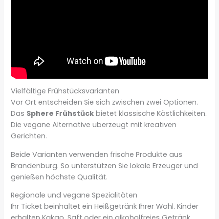
Vielfältige Frühstücksvarianten
Vor Ort entscheiden Sie sich zwischen zwei Optionen.
Das
Sphere Frühstück
bietet klassische Köstlichkeiten.
Die vegane Alternative überzeugt mit kreativen
Gerichten.
Beide Varianten verwenden frische Produkte aus
Brandenburg. So unterstützen Sie lokale Erzeuger und
genießen höchste Qualität.
Regionale und vegane Spezialitäten
Ihr Ticket beinhaltet ein Heißgetränk Ihrer Wahl. Kinder
erhalten Kakao, Saft oder ein alkoholfreies Getränk.