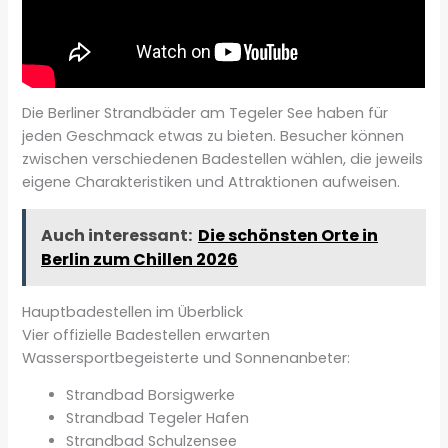
Die Berliner Strandbäder am Tegeler See haben für
jeden Geschmack etwas zu bieten. Besucher können
zwischen verschiedenen Badestellen wählen, die jeweils
eigene Charakteristiken und Attraktionen aufweisen.
Auch interessant:
Die schönsten Orte in
Berlin zum Chillen 2026
Hauptbadestellen im Überblick
Vier offizielle Badestellen erwarten
Wassersportbegeisterte und Sonnenanbeter:
Strandbad Borsigwerke
Strandbad Tegeler Hafen
Strandbad Schulzensee