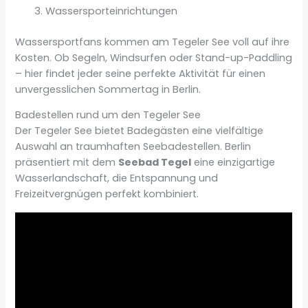
Wassersporteinrichtungen
Wassersportfans kommen am Tegeler See voll auf ihre
Kosten. Ob Segeln, Windsurfen oder Stand-up-Paddling
– hier findet jeder seine perfekte Aktivität für einen
unvergesslichen Sommertag in Berlin.
Badestellen rund um den Tegeler See
Der Tegeler See bietet Badegästen eine vielfältige
Auswahl an traumhaften Seebadestellen. Berlin
präsentiert mit dem
Seebad Tegel
eine einzigartige
Wasserlandschaft, die Entspannung und
Freizeitvergnügen perfekt kombiniert.