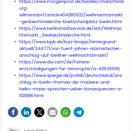
https://www.morgenpost.de/bezirke/charlottenb
urg-
wilmersdorf/article404285522/weihnachtsmarkt
-gedaechtniskirche-breitscheidplatz-berlin.html
https://www.berlinstadtservice.de/xinh/Weihnac
htsmarkt_Gedaechniskirche.html
https://www.bpb.de/kurz-knapp/hintergrund-
aktuell/344771/vor-fuenf-jahren-islamistischer-
anschlag-auf-berliner-weihnachtsmarkt/
https://www.dw.com/de/höhere-
entschädigungen-für-terroropfer/a-43639566
https://www.spiegel.de/politik/deutschland/ans
chlag-in-berlin-thomas-de-maiziere-und-
heiko-maas-sprechen-ueber-konsequenzen-a-
1129196.html
Über
Letzte Artikel