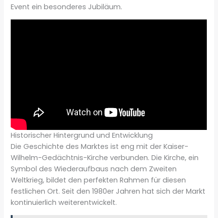
Event ein besonderes Jubiläum.
Historischer Hintergrund und Entwicklung
Die Geschichte des Marktes ist eng mit der Kaiser-
Wilhelm-Gedächtnis-Kirche verbunden. Die Kirche, ein
Symbol des Wiederaufbaus nach dem Zweiten
Weltkrieg, bildet den perfekten Rahmen für diesen
festlichen Ort. Seit den 1980er Jahren hat sich der Markt
kontinuierlich weiterentwickelt.