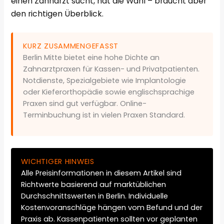
einen Zahnarzt sucht, hat die Wahl – braucht aber
den richtigen Überblick.
KURZ ZUSAMMENGEFASST
Berlin Mitte bietet eine hohe Dichte an
Zahnarztpraxen für Kassen- und Privatpatienten.
Notdienste, Spezialgebiete wie Implantologie
oder Kieferorthopädie sowie englischsprachige
Praxen sind gut verfügbar. Online-
Terminbuchung ist in vielen Praxen Standard.
WICHTIGER HINWEIS
Alle Preisinformationen in diesem Artikel sind
Richtwerte basierend auf marktüblichen
Durchschnittswerten in Berlin. Individuelle
Kostenvoranschläge hängen vom Befund und der
Praxis ab. Kassenpatienten sollten vor geplanten