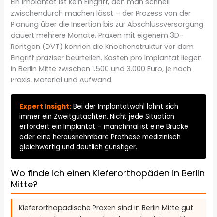
Ein Implantat ist kein Eingriff, den man schnell
zwischendurch machen lässt – der Prozess von der
Planung über die Insertion bis zur Abschlussversorgung
dauert mehrere Monate. Praxen mit eigenem 3D-
Röntgen (DVT) können die Knochenstruktur vor dem
Eingriff präziser beurteilen. Kosten pro Implantat liegen
in Berlin Mitte zwischen 1.500 und 3.000 Euro, je nach
Praxis, Material und Aufwand.
Expert Insight:
Bei der Implantatwahl lohnt sich
immer ein Zweitgutachten. Nicht jede Situation
erfordert ein Implantat – manchmal ist eine Brücke
oder eine herausnehmbare Prothese medizinisch
gleichwertig und deutlich günstiger.
Wo finde ich einen Kieferorthopäden in Berlin
Mitte?
Kieferorthopädische Praxen sind in Berlin Mitte gut