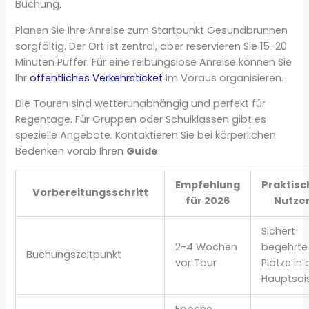
Buchung.
Planen Sie Ihre Anreise zum Startpunkt Gesundbrunnen
sorgfältig. Der Ort ist zentral, aber reservieren Sie 15-20
Minuten Puffer. Für eine reibungslose Anreise können Sie
Ihr
öffentliches Verkehrsticket
im Voraus organisieren.
Die Touren sind wetterunabhängig und perfekt für
Regentage. Für Gruppen oder Schulklassen gibt es
spezielle Angebote. Kontaktieren Sie bei körperlichen
Bedenken vorab Ihren
Guide
.
Empfehlung
Praktisc
Vorbereitungsschritt
für 2026
Nutze
Sichert
2-4 Wochen
begehrte
Buchungszeitpunkt
vor Tour
Plätze in 
Hauptsai
Epoche