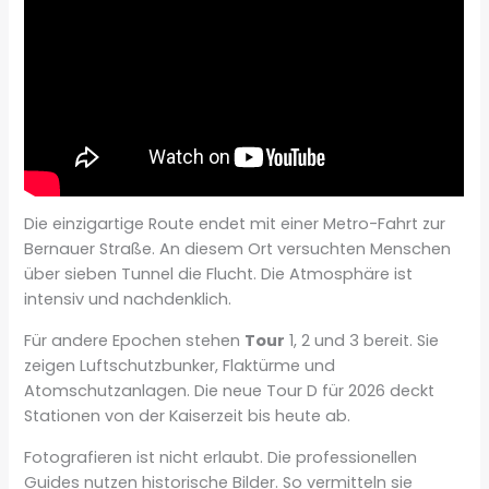
Die einzigartige Route endet mit einer Metro-Fahrt zur
Bernauer Straße. An diesem Ort versuchten Menschen
über sieben Tunnel die Flucht. Die Atmosphäre ist
intensiv und nachdenklich.
Für andere Epochen stehen
Tour
1, 2 und 3 bereit. Sie
zeigen Luftschutzbunker, Flaktürme und
Atomschutzanlagen. Die neue Tour D für 2026 deckt
Stationen von der Kaiserzeit bis heute ab.
Fotografieren ist nicht erlaubt. Die professionellen
Guides nutzen historische Bilder. So vermitteln sie