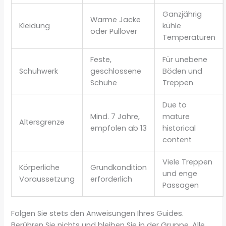
Ganzjährig
Warme Jacke
Kleidung
kühle
oder Pullover
Temperaturen
Feste,
Für unebene
Schuhwerk
geschlossene
Böden und
Schuhe
Treppen
Due to
Mind. 7 Jahre,
mature
Altersgrenze
empfolen ab 13
historical
content
Viele Treppen
Körperliche
Grundkondition
und enge
Voraussetzung
erforderlich
Passagen
Folgen Sie stets den Anweisungen Ihres Guides.
Berühren Sie nichts und bleiben Sie in der Gruppe. Alle