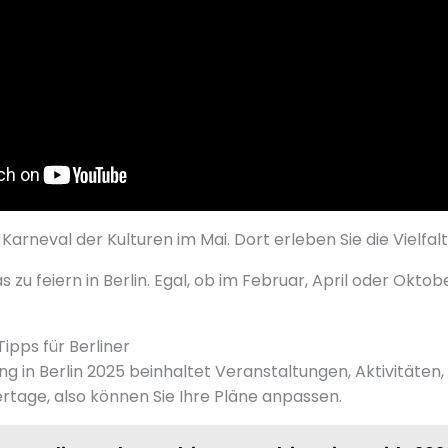
r Karneval der Kulturen im Mai. Dort erleben Sie die Vielfalt
 zu feiern in Berlin. Egal, ob im Februar, April oder Oktob
ipps für Berliner
ng in Berlin 2025 beinhaltet Veranstaltungen, Aktivitäte
iertage, also können Sie Ihre Pläne anpassen.