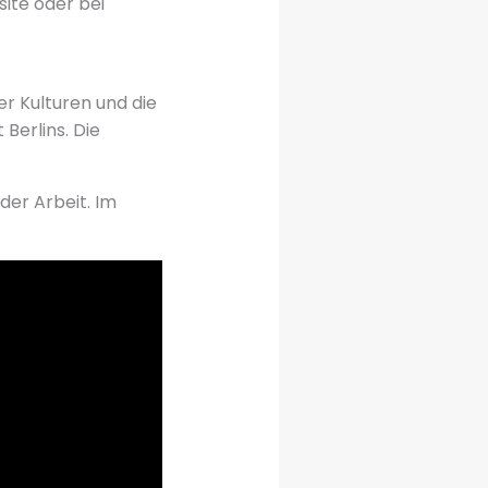
site oder bei
er Kulturen und die
Berlins. Die
der Arbeit. Im