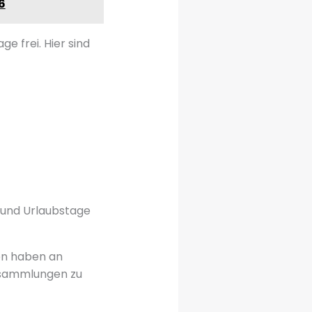
6
ge frei. Hier sind
e und Urlaubstage
den haben an
ansammlungen zu