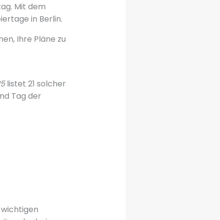
tag. Mit dem
ertage in Berlin.
hnen, Ihre Pläne zu
25
listet 21 solcher
und Tag der
 wichtigen