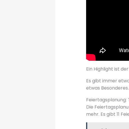
Ein Highlight ist de
Es gibt immer etwas
etwas Besonderes.
Feiertagsplanung: T
Die Feiertagsplanu
mehr. Es gibt 11 Fe