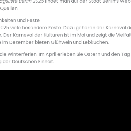
agsliste Berlin 2025
findet man auf der Stadt Berlin’s Web
 Quellen.
hkeiten und Feste
 2025 viele besondere Feste. Dazu gehören der Karneval d
er Karneval der Kulturen ist im Mai und zeigt die Vielfalt 
 im Dezember bieten Glühwein und Lebkuchen.
die Winterferien. Im April erleben Sie Ostern und den Tag 
g der Deutschen Einheit.