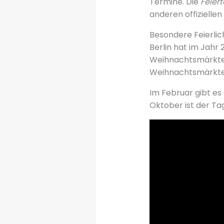
Termine. Die
Feiert
anderen offiziellen
Besondere Feierlic
Berlin hat im Jahr
Weihnachtsmärkte. D
Weihnachtsmärkte
Im Februar gibt es 
Oktober ist der Ta