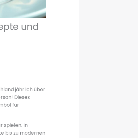
zepte und
chland jährlich über
erson! Dieses
mbol für
 spielen. In
hte bis zu modernen