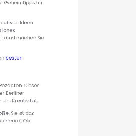
he Geheimtipps für
kreativen Ideen
sliches
chts und machen Sie
den
besten
Rezepten. Dieses
er Berliner
sche Kreativität.
oße
. Sie ist das
eschmack. Ob