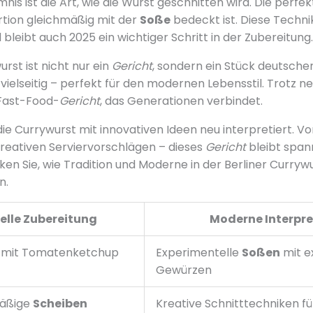
nis ist die Art, wie die Wurst geschnitten wird. Die perfe
ortion gleichmäßig mit der
Soße
bedeckt ist. Diese Technik
leibt auch 2025 ein wichtiger Schritt in der Zubereitung.
urst ist nicht nur ein
Gericht
, sondern ein Stück deutscher
 vielseitig – perfekt für den modernen Lebensstil. Trotz ne
ast-Food-
Gericht
, das Generationen verbindet.
die Currywurst mit innovativen Ideen neu interpretiert. V
 kreativen Serviervorschlägen – dieses
Gericht
bleibt span
en Sie, wie Tradition und Moderne in der Berliner Curryw
n.
elle Zubereitung
Moderne Interpre
mit Tomatenketchup
Experimentelle
Soßen
mit e
Gewürzen
mäßige
Scheiben
Kreative Schnitttechniken fü