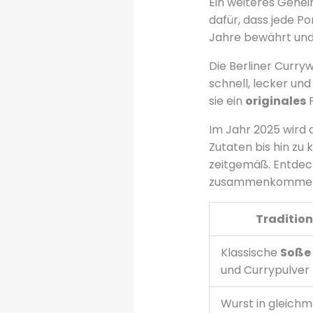
Ein weiteres Geheim
dafür, dass jede P
Jahre bewährt und b
Die Berliner Curryw
schnell, lecker und
sie ein
originales
F
Im Jahr 2025 wird 
Zutaten bis hin zu
zeitgemäß. Entdeck
zusammenkomme
Tradition
Klassische
Soße
und Currypulver
Wurst in gleich