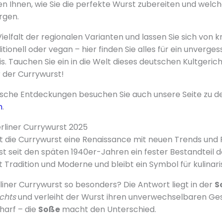
en Ihnen, wie Sie die perfekte Wurst zubereiten und welc
rgen.
ielfalt der regionalen Varianten und lassen Sie sich von 
itionell oder vegan – hier finden Sie alles für ein unverges
s. Tauchen Sie ein in die Welt dieses deutschen Kultgeri
 der Currywurst!
rische Entdeckungen besuchen Sie auch unsere Seite zu 
n
.
erliner Currywurst 2025
t die Currywurst eine Renaissance mit neuen Trends und 
st seit den späten 1940er-Jahren ein fester Bestandteil d
nt Tradition und Moderne und bleibt ein Symbol für kulinari
iner Currywurst so besonders? Die Antwort liegt in der
S
chts
und verleiht der Wurst ihren unverwechselbaren G
harf – die
Soße
macht den Unterschied.