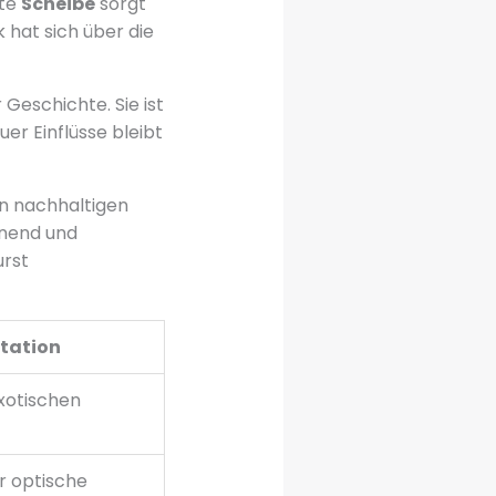
kte
Scheibe
sorgt
 hat sich über die
 Geschichte. Sie ist
uer Einflüsse bleibt
on nachhaltigen
nend und
urst
tation
xotischen
r optische