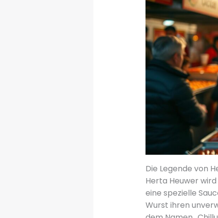
Die Legende von H
Herta Heuwer wird o
eine spezielle Sau
Wurst ihren unver
dem Namen „Chillu