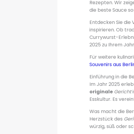
Rezepten. Wir zeig
die beste Sauce so
Entdecken Sie die V
inspirieren. Ob trad
Currywurst-Erlebni
2025 zu Ihrem Jahr
Für weitere kulina
Souvenirs aus Berli
Einführung in die B
Im Jahr 2025 erleb
originale
Gericht
i
Esskultur. Es verei
Was macht die Berl
Herzstück des
Geri
würzig, süß oder sc