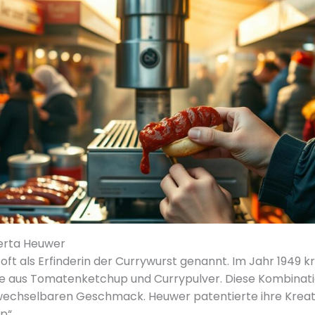
erta Heuwer
ft als Erfinderin der Currywurst genannt. Im Jahr 1949 krei
ce aus Tomatenketchup und Currypulver. Diese Kombinati
wechselbaren Geschmack. Heuwer patentierte ihre Kreat
p“.