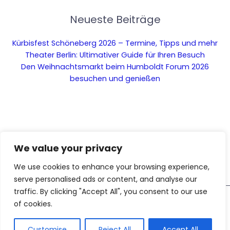
Neueste Beiträge
Kürbisfest Schöneberg 2026 – Termine, Tipps und mehr
Theater Berlin: Ultimativer Guide für Ihren Besuch
Den Weihnachtsmarkt beim Humboldt Forum 2026
besuchen und genießen
We value your privacy
We use cookies to enhance your browsing experience,
serve personalised ads or content, and analyse our
traffic. By clicking "Accept All", you consent to our use
Diese Webseite nutzt KI-
of cookies.
Copyright © 2026 Das ist Berlin – Dein Stadtblog für die
gestützte Funktionen. Inhalte
Hauptstadt
AI
und Bilder sind mithilfe
künstlicher Intelligenz erzeugt
Customise
Reject All
Accept All