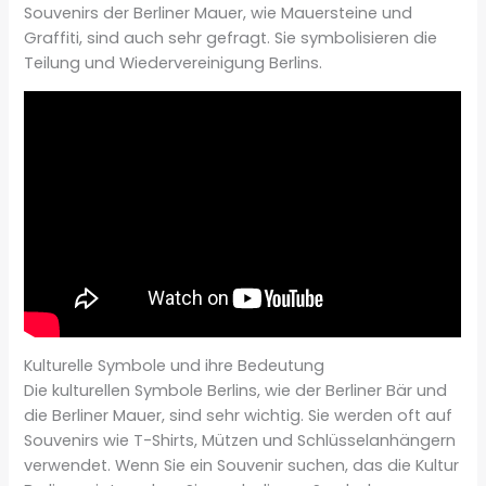
Souvenirs der Berliner Mauer, wie Mauersteine und
Graffiti, sind auch sehr gefragt. Sie symbolisieren die
Teilung und Wiedervereinigung Berlins.
Kulturelle Symbole und ihre Bedeutung
Die kulturellen Symbole Berlins, wie der Berliner Bär und
die Berliner Mauer, sind sehr wichtig. Sie werden oft auf
Souvenirs wie T-Shirts, Mützen und Schlüsselanhängern
verwendet. Wenn Sie ein Souvenir suchen, das die Kultur