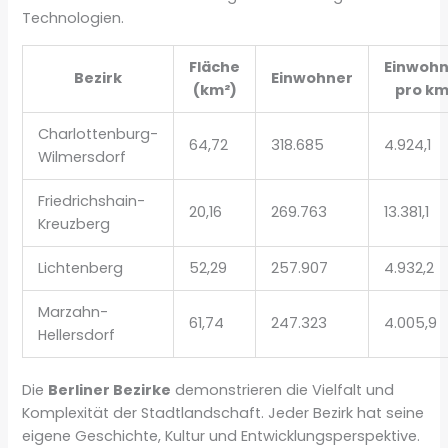
Technologien.
Fläche
Einwoh
Bezirk
Einwohner
(km²)
pro km
Charlottenburg-
64,72
318.685
4.924,1
Wilmersdorf
Friedrichshain-
20,16
269.763
13.381,1
Kreuzberg
Lichtenberg
52,29
257.907
4.932,2
Marzahn-
61,74
247.323
4.005,9
Hellersdorf
Die
Berliner Bezirke
demonstrieren die Vielfalt und
Komplexität der Stadtlandschaft. Jeder Bezirk hat seine
eigene Geschichte, Kultur und Entwicklungsperspektive.