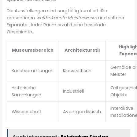
Die Ausstellungen sind sorgfältig kuratiert. Sie
präsentieren
weltbekannte Meisterwerke
und seltene
Exponate. Jeder Raum erzählt eine fesselnde
Geschichte.
Highlig
Museumsbereich
Architekturstil
Expona
Gemälde al
Kunstsammlungen
Klassizistisch
Meister
Historische
Zeitgeschic
Industriell
Sammlungen
Objekte
Interaktive
Wissenschaft
Avantgardistisch
Installation
Auch interessant:
Entdecken Sie das