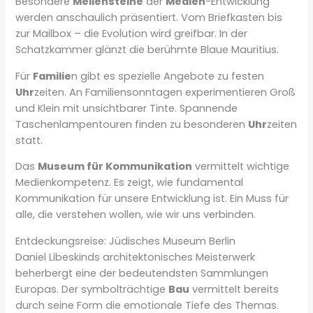
Besondere
Meilensteine
der
Medien
-Entwicklung
werden anschaulich präsentiert. Vom Briefkasten bis
zur Mailbox – die Evolution wird greifbar. In der
Schatzkammer glänzt die berühmte Blaue Mauritius.
Für
Familie
n gibt es spezielle Angebote zu festen
Uhr
zeiten. An Familiensonntagen experimentieren Groß
und Klein mit unsichtbarer Tinte. Spannende
Taschenlampentouren finden zu besonderen
Uhr
zeiten
statt.
Das
Museum für Kommunikation
vermittelt wichtige
Medienkompetenz. Es zeigt, wie fundamental
Kommunikation für unsere Entwicklung ist. Ein Muss für
alle, die verstehen wollen, wie wir uns verbinden.
Entdeckungsreise: Jüdisches Museum Berlin
Daniel Libeskinds architektonisches Meisterwerk
beherbergt eine der bedeutendsten Sammlungen
Europas. Der symbolträchtige
Bau
vermittelt bereits
durch seine Form die emotionale Tiefe des Themas.