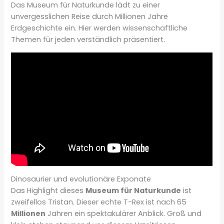
Das Museum für Naturkunde lädt zu einer
unvergesslichen Reise durch Millionen Jahre
Erdgeschichte ein. Hier werden wissenschaftliche
Themen für jeden verständlich präsentiert.
Dinosaurier und evolutionäre Exponate
Das Highlight dieses
Museum für Naturkunde
ist
zweifellos Tristan. Dieser echte T-Rex ist nach 65
Millionen
Jahren ein spektakulärer Anblick. Groß und