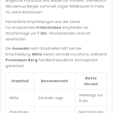
englische Frühstück und wurde zur Pionierin. Sternekoch
Nikodemus Berger sammelt sogar Wildkräuter in Parks
für seine Kreationen.
Persönliche Empfehlungen aus der Szene
Für entspanntes
Frühstücken
empfehlen wir
Wochentage vor 11
Uhr
. Wochenenden sind oft
überlaufen.
Die
Auswahl
nach Stadtteilen hilft bei der
Entscheidung.
Mitte
bietet zentrale Locations, während
Prenzlauer Berg
familienfreundliche Atmosphäre
garantiert.
Beste
Stadtteil
Besonderheit
Uhrzeit
Werktags vor
Mitte
Zentrale Lage
11 Uhr
Prenzlauer
Nachmittags