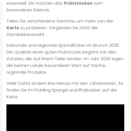
essenziell. Sie machen das
Frühstücken
zum
besonderen Erlebnis.
Teilen Sie verschiedene Gerichte, um mehr von der
Karte
zu probieren. Vergessen Sie nicht die
Getränkeauswahl.
Saisonale und regionale Spezialitäten im Brunch 2026
Die Qualität eines guten Frühstücks beginnt mit den
Zutaten, die auf Ihrem Teller landen. Im Jahr 2026 legen
die besten Lokale besonderen Wert auf frische,
regionale Produkte.
Viele Cafés ändern ihre Menüs mit den Jahreszeiten. So
finden Sie im Frühling Spargel und Rhabarber auf der
Karte.