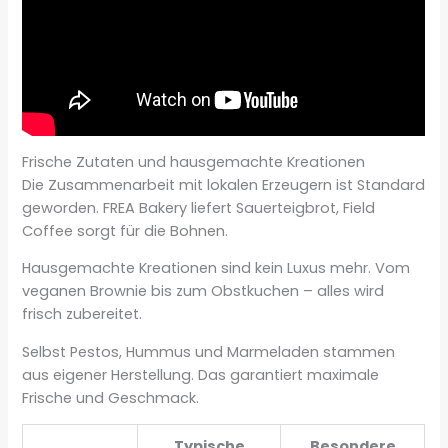
Frische Zutaten und hausgemachte Kreationen
Die Zusammenarbeit mit lokalen Erzeugern ist Standard
geworden. FREA Bakery liefert Sauerteigbrot, Field
Coffee sorgt für die Bohnen.
Hausgemachte Kreationen sind kein Luxus mehr. Vom
veganen Brownie bis zum Obstkuchen – alles wird
frisch zubereitet.
Selbst Pestos, Hummus und Marmeladen stammen
aus eigener Herstellung. Das garantiert maximale
Frische und Geschmack.
Typische
Besondere