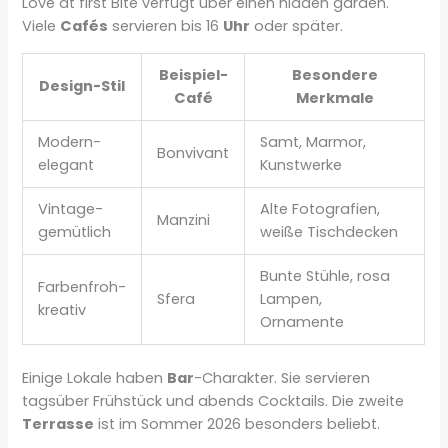
Love at first Bite verfügt über einen hidden garden.
Viele
Cafés
servieren bis 16
Uhr
oder später.
Beispiel-
Besondere
Design-Stil
Café
Merkmale
Modern-
Samt, Marmor,
Bonvivant
elegant
Kunstwerke
Vintage-
Alte Fotografien,
Manzini
gemütlich
weiße Tischdecken
Bunte Stühle, rosa
Farbenfroh-
Sfera
Lampen,
kreativ
Ornamente
Einige Lokale haben
Bar
-Charakter. Sie servieren
tagsüber Frühstück und abends Cocktails. Die zweite
Terrasse
ist im Sommer 2026 besonders beliebt.