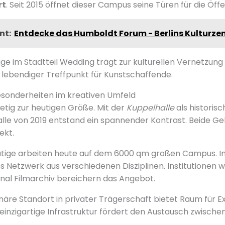
rt
. Seit 2015 öffnet dieser Campus seine Türen für die Öffe
nt:
Entdecke das Humboldt Forum - Berlins Kulturz
age im Stadtteil Wedding trägt zur kulturellen Vernetzung
n lebendiger Treffpunkt für Kunstschaffende.
esonderheiten im kreativen Umfeld
etig zur heutigen Größe. Mit der
Kuppelhalle
als historis
le von 2019 entstand ein spannender Kontrast. Beide Ge
ekt.
ätige arbeiten heute auf dem 6000 qm großen Campus. In 
es Netzwerk aus verschiedenen Disziplinen. Institutionen 
enal Filmarchiv bereichern das Angebot.
linäre Standort in privater Trägerschaft bietet Raum für 
inzigartige Infrastruktur fördert den Austausch zwischen 