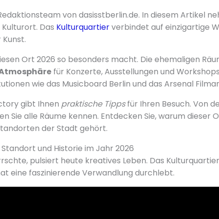
Redaktionsteam von dasisstberlin.de. In diesem Artikel ne
Kulturort. Das
Kulturquartier
verbindet auf einzigartige W
 Kunst.
diesen Ort 2026 so besonders macht. Die ehemaligen Räu
e Atmosphäre
für Konzerte, Ausstellungen und Workshops. 
tutionen wie das Musicboard Berlin und das Arsenal Filmar
ctory gibt Ihnen
praktische Tipps
für Ihren Besuch. Von de
nen Sie alle Räume kennen. Entdecken Sie, warum dieser O
standorten der Stadt gehört.
: Standort und Historie im Jahr 2026
rrschte, pulsiert heute kreatives Leben. Das Kulturquartie
at eine faszinierende Verwandlung durchlebt.