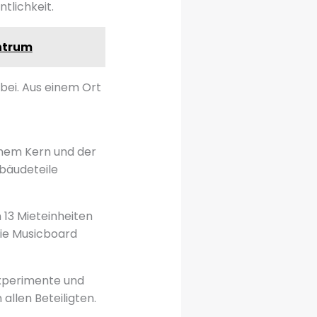
ntlichkeit.
entrum
 bei. Aus einem Ort
chem Kern und der
bäudeteile
13 Mieteinheiten
wie Musicboard
Experimente und
allen Beteiligten.