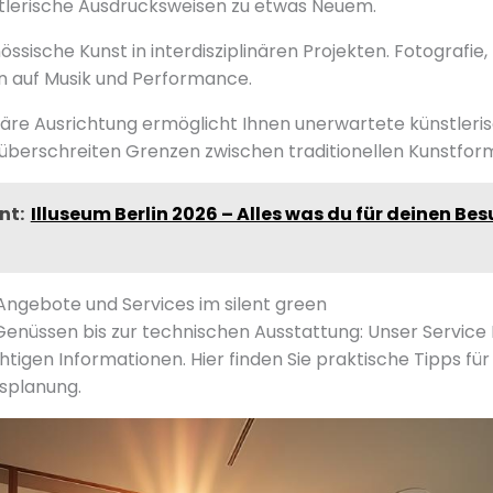
tlerische Ausdrucksweisen zu etwas Neuem.
össische Kunst in interdisziplinären Projekten. Fotografie, 
n auf Musik und Performance.
inäre Ausrichtung ermöglicht Ihnen unerwartete künstleri
überschreiten Grenzen zwischen traditionellen Kunstfor
nt:
Illuseum Berlin 2026 – Alles was du für deinen Be
 Angebote und Services im silent green
Genüssen bis zur technischen Ausstattung: Unser Service 
htigen Informationen. Hier finden Sie praktische Tipps fü
splanung.