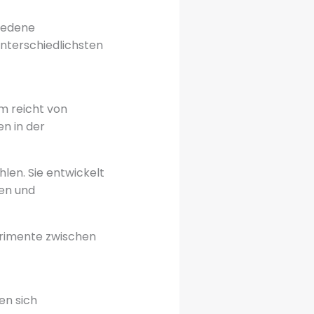
iedene
 unterschiedlichsten
m reicht von
en in der
len. Sie entwickelt
ten und
rimente zwischen
en sich