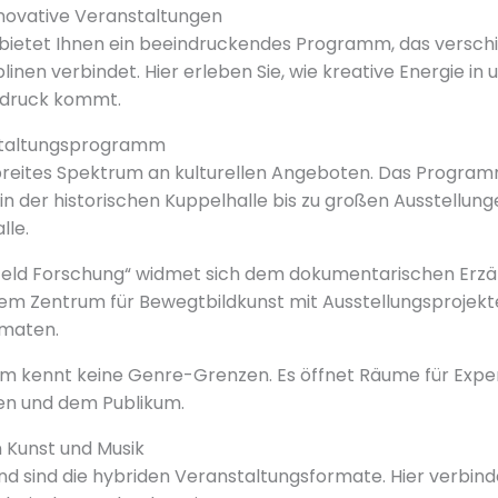
nnovative Veranstaltungen
r bietet Ihnen ein beeindruckendes Programm, das versch
plinen verbindet. Hier erleben Sie, wie kreative Energie in
druck kommt.
nstaltungsprogramm
n breites Spektrum an kulturellen Angeboten. Das Program
in der historischen Kuppelhalle bis zu großen Ausstellung
le.
lm Feld Forschung“ widmet sich dem dokumentarischen Erzäh
nem Zentrum für Bewegtbildkunst mit Ausstellungsprojek
rmaten.
 kennt keine Genre-Grenzen. Es öffnet Räume für Expe
en und dem Publikum.
 Kunst und Musik
 sind die hybriden Veranstaltungsformate. Hier verbind