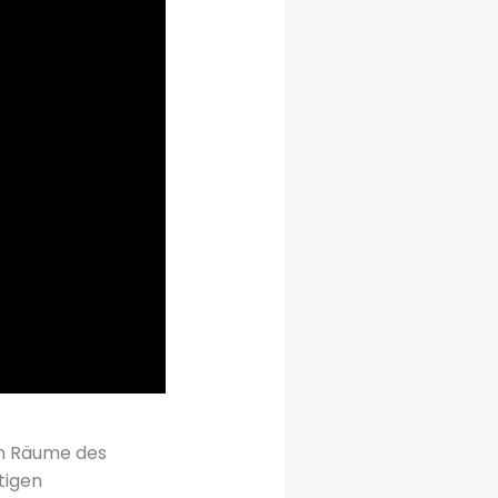
en Räume des
tigen