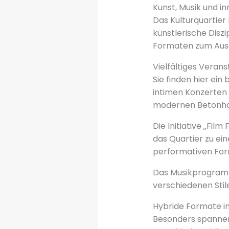
Kunst, Musik und i
Das Kulturquartie
künstlerische Diszi
Formaten zum Aus
Vielfältiges Vera
Sie finden hier ei
intimen Konzerten 
modernen Betonhal
Die Initiative „Fi
das Quartier zu ei
performativen Fo
Das Musikprogramm
verschiedenen Stil
Hybride Formate in
Besonders spannend