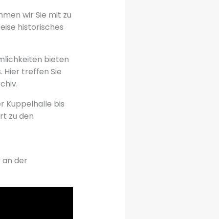
hmen wir Sie mit zu
eise historisches
mlichkeiten bieten
Hier treffen Sie
chiv.
r Kuppelhalle bis
rt zu den
r an der