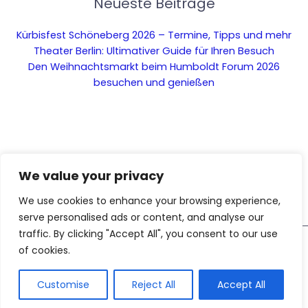
Neueste Beiträge
Kürbisfest Schöneberg 2026 – Termine, Tipps und mehr
Theater Berlin: Ultimativer Guide für Ihren Besuch
Den Weihnachtsmarkt beim Humboldt Forum 2026
besuchen und genießen
We value your privacy
We use cookies to enhance your browsing experience,
serve personalised ads or content, and analyse our
traffic. By clicking "Accept All", you consent to our use
Diese Webseite nutzt KI-
of cookies.
Copyright © 2026 Das ist Berlin – Dein Stadtblog für die
gestützte Funktionen. Inhalte
Hauptstadt
AI
und Bilder sind mithilfe
künstlicher Intelligenz erzeugt
Customise
Reject All
Accept All
wurden.