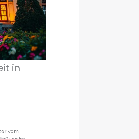
it in
eter vom