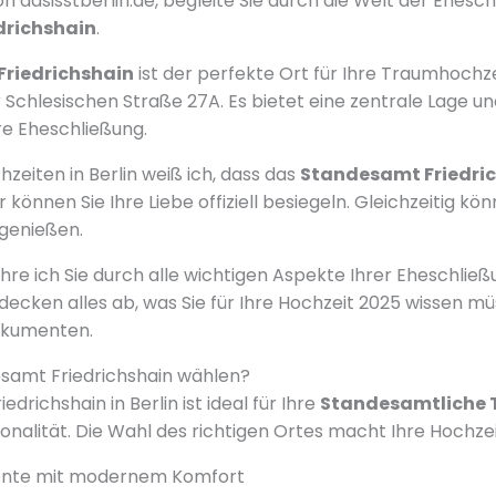
 dasisstberlin.de, begleite Sie durch die Welt der Ehesc
drichshain
.
riedrichshain
ist der perfekte Ort für Ihre Traumhochzeit
r Schlesischen Straße 27A. Es bietet eine zentrale Lage un
re Eheschließung.
hzeiten in Berlin weiß ich, dass das
Standesamt Friedri
er können Sie Ihre Liebe offiziell besiegeln. Gleichzeitig kö
genießen.
führe ich Sie durch alle wichtigen Aspekte Ihrer Eheschli
 decken alles ab, was Sie für Ihre Hochzeit 2025 wissen m
okumenten.
amt Friedrichshain wählen?
drichshain in Berlin ist ideal für Ihre
Standesamtliche 
nalität. Die Wahl des richtigen Ortes macht Ihre Hochzei
iente mit modernem Komfort