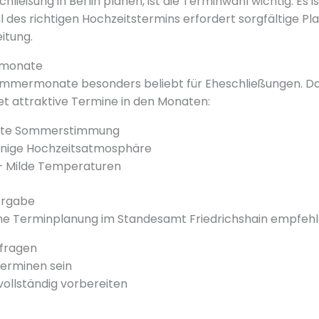
hließung in Berlin planen, ist die Terminwahl wichtig. Es is
hl des richtigen Hochzeitstermins erfordert sorgfältige P
itung.
smonate
e Sommermonate besonders beliebt für Eheschließungen. 
tet attraktive Termine in den Monaten:
ekte Sommerstimmung
nnige Hochzeitsatmosphäre
 Milde Temperaturen
ergabe
che Terminplanung im Standesamt Friedrichshain empfehle
nfragen
Terminen sein
ollständig vorbereiten