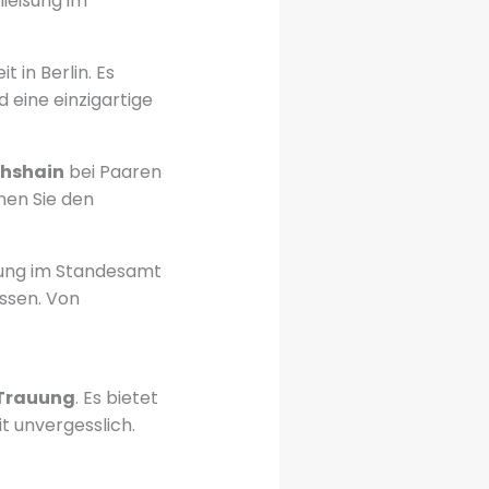
hließung im
 in Berlin. Es
d eine einzigartige
chshain
bei Paaren
nnen Sie den
eßung im Standesamt
üssen. Von
Trauung
. Es bietet
t unvergesslich.