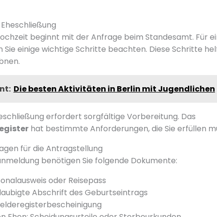
 Eheschließung
Hochzeit beginnt mit der Anfrage beim Standesamt. Für e
ie einige wichtige Schritte beachten. Diese Schritte he
bnen.
nt:
Die besten Aktivitäten in Berlin mit Jugendlichen
eschließung erfordert sorgfältige Vorbereitung. Das
egister
hat bestimmte Anforderungen, die Sie erfüllen m
gen für die Antragstellung
sanmeldung benötigen Sie folgende Dokumente:
sonalausweis oder Reisepass
laubigte Abschrift des Geburtseintrags
elderegisterbescheinigung
en Ehen: Scheidungsurteile oder Sterbeurkunden