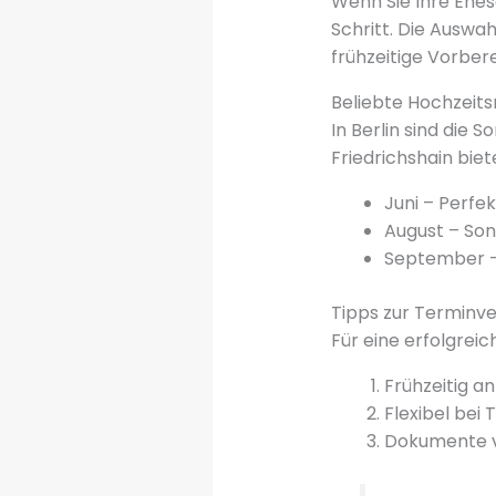
Wenn Sie Ihre Ehesc
Schritt. Die Auswa
frühzeitige Vorbere
Beliebte Hochzeit
In Berlin sind di
Friedrichshain bie
Juni – Perf
August – So
September –
Tipps zur Terminv
Für eine erfolgrei
Frühzeitig a
Flexibel bei 
Dokumente v