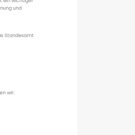
t ein wichtiger
lanung und
Das Standesamt
n wir: