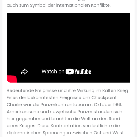
auch zum Symbol der internationalen Konflikte.
Bedeutende Ereignisse und ihre Wirkung im Kalten Krieg
Eines der bekanntesten Ereignisse am Checkpoint
Charlie war die Panzerkonfrontation im Oktober 1961.
Amerikanische und sowjetische Panzer standen sich
hier gegenüber und brachten die Welt an den Rand
eines Krieges. Diese Konfrontation verdeutlichte die
diplomatischen Spannungen zwischen Ost und West