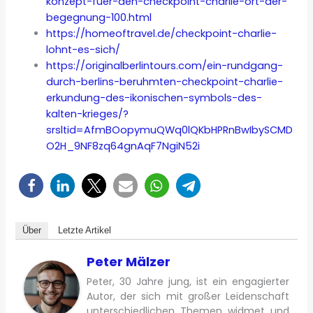
konzept-fuer-den-checkpoint-charlie-ort-der-
begegnung-100.html
https://homeoftravel.de/checkpoint-charlie-
lohnt-es-sich/
https://originalberlintours.com/ein-rundgang-
durch-berlins-beruhmten-checkpoint-charlie-
erkundung-des-ikonischen-symbols-des-
kalten-krieges/?
srsltid=AfmBOopymuQWq0lQKbHPRnBwIbySCMD
O2H_9NF8zq64gnAqF7NgiN52i
Über
Letzte Artikel
Peter Mälzer
Peter, 30 Jahre jung, ist ein engagierter
Autor, der sich mit großer Leidenschaft
unterschiedlichen Themen widmet und