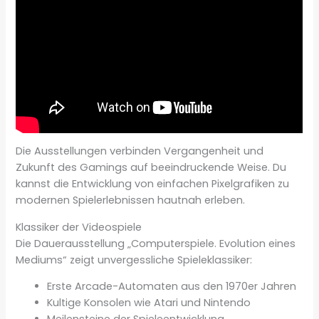
Die Ausstellungen verbinden Vergangenheit und
Zukunft des Gamings auf beeindruckende Weise. Du
kannst die Entwicklung von einfachen Pixelgrafiken zu
modernen Spielerlebnissen hautnah erleben.
Klassiker der Videospiele
Die Dauerausstellung „Computerspiele. Evolution eines
Mediums“ zeigt unvergessliche Spieleklassiker:
Erste Arcade-Automaten aus den 1970er Jahren
Kultige Konsolen wie Atari und Nintendo