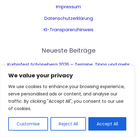
Impressum
Datenschutzerklärung
KI-Transparenzhinweis
Neueste Beiträge
Kürbisfest Schöneberg 2026 – Termine, Tipps und mehr
Theater Berlin: Ultimativer Guide für Ihren Besuch
We value your privacy
Den Weihnachtsmarkt beim Humboldt Forum 2026
besuchen und genießen
We use cookies to enhance your browsing experience,
serve personalised ads or content, and analyse our
traffic. By clicking "Accept All", you consent to our use
Diese Webseite nutzt KI-
of cookies.
gestützte Funktionen. Inhalte
AI
und Bilder sind mithilfe
künstlicher Intelligenz erzeugt
Customise
Reject All
Accept All
wurden.