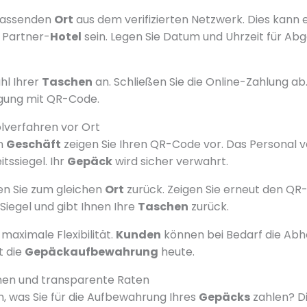
passenden
Ort
aus dem verifizierten Netzwerk. Dies kann e
 Partner-
Hotel
sein. Legen Sie Datum und Uhrzeit für A
hl Ihrer
Taschen
an. Schließen Sie die Online-Zahlung ab.
igung mit QR-Code.
verfahren vor Ort
n
Geschäft
zeigen Sie Ihren QR-Code vor. Das Personal v
tssiegel. Ihr
Gepäck
wird sicher verwahrt.
en Sie zum gleichen
Ort
zurück. Zeigen Sie erneut den QR
Siegel und gibt Ihnen Ihre
Taschen
zurück.
maximale Flexibilität.
Kunden
können bei Bedarf die Abho
t die
Gepäckaufbewahrung
heute.
onen und transparente Raten
, was Sie für die Aufbewahrung Ihres
Gepäcks
zahlen? D