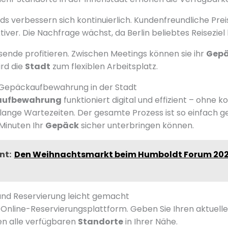
ds verbessern sich kontinuierlich. Kundenfreundliche Pr
iver. Die Nachfrage wächst, da Berlin beliebtes Reiseziel 
ende profitieren. Zwischen Meetings können sie ihr
Gep
ird die
Stadt
zum flexiblen Arbeitsplatz.
e Gepäckaufbewahrung in der Stadt
aufbewahrung
funktioniert digital und effizient – ohne k
lange Wartezeiten. Der gesamte Prozess ist so einfach ges
Minuten Ihr
Gepäck
sicher unterbringen können.
nt:
Den Weihnachtsmarkt beim Humboldt Forum 20
nd Reservierung leicht gemacht
r Online-Reservierungsplattform. Geben Sie Ihren aktuell
nen alle verfügbaren
Standorte
in Ihrer Nähe.