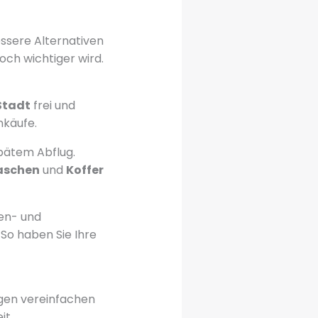
ssere Alternativen
noch wichtiger wird.
Stadt
frei und
nkäufe.
pätem Abflug.
aschen
und
Koffer
en- und
 So haben Sie Ihre
ngen vereinfachen
it.