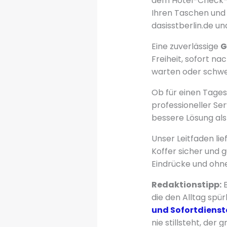
dem Hotel-Check-
Ihren Taschen und
dasisstberlin.de u
Eine zuverlässige
G
Freiheit, sofort na
warten oder schwe
Ob für einen Tages
professioneller Serv
bessere Lösung als
Unser Leitfaden lie
Koffer sicher und g
Eindrücke und ohne
Redaktionstipp:
B
die den Alltag spür
und Sofortdienst
nie stillsteht, der 