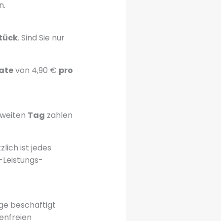
n.
tück
. Sind Sie nur
ate
von 4,90 €
pro
zweiten
Tag
zahlen
tzlich ist jedes
-Leistungs-
ge beschäftigt
genfreien