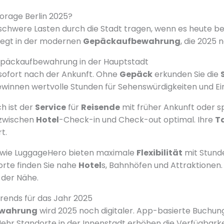
rage Berlin 2025?
schwere Lasten durch die Stadt tragen, wenn es heute be
liegt in der modernen
Gepäckaufbewahrung
, die 2025 
Gepäckaufbewahrung in der Hauptstadt
 sofort nach der Ankunft. Ohne
Gepäck
erkunden Sie die
winnen wertvolle Stunden für Sehenswürdigkeiten und Ei
h ist der
Service
für
Reisende
mit früher Ankunft oder s
t zwischen
Hotel
-Check-in und Check-out optimal. Ihre
T
t.
 wie LuggageHero bieten maximale
Flexibilität
mit Stund
rte finden Sie nahe
Hotel
s, Bahnhöfen und Attraktionen.
 der Nähe.
rends für das Jahr 2025
wahrung
wird 2025 noch digitaler. App-basierte Buchu
Mehr Standorte in der Innenstadt erhöhen die Verfügbarke