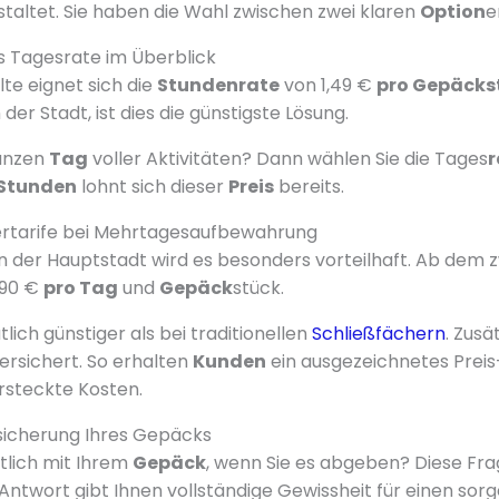
staltet. Sie haben die Wahl zwischen zwei klaren
Option
e
s Tagesrate im Überblick
te eignet sich die
Stunden
rate
von 1,49 €
pro Gepäcks
 der Stadt, ist dies die günstigste Lösung.
ganzen
Tag
voller Aktivitäten? Dann wählen Sie die Tages
r
Stunden
lohnt sich dieser
Preis
bereits.
rtarife bei Mehrtagesaufbewahrung
n der Hauptstadt wird es besonders vorteilhaft. Ab dem 
,90 €
pro Tag
und
Gepäck
stück.
tlich günstiger als bei traditionellen
Schließfächern
. Zusä
rsichert. So erhalten
Kunden
ein ausgezeichnetes Preis
rsteckte Kosten.
sicherung Ihres Gepäcks
tlich mit Ihrem
Gepäck
, wenn Sie es abgeben? Diese Fra
 Antwort gibt Ihnen vollständige Gewissheit für einen sor