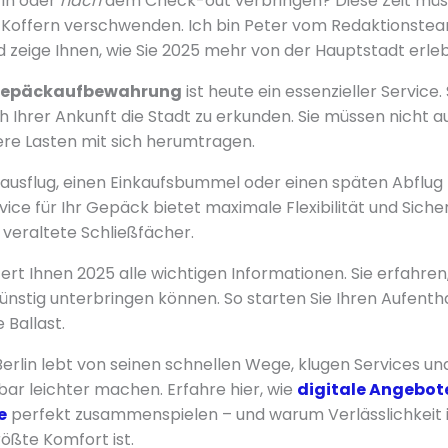
in oder
nach
dem Check-out verbringen? Diese Zeit müss
 Koffern verschwenden. Ich bin Peter vom Redaktionste
nd zeige Ihnen, wie Sie 2025 mehr von der Hauptstadt erle
epäckaufbewahrung
ist heute ein essenzieller Service. 
ch Ihrer Ankunft die Stadt zu erkunden. Sie müssen nicht a
re Lasten mit sich herumtragen.
ausflug, einen Einkaufsbummel oder einen späten Abflug 
ice für Ihr Gepäck bietet maximale Flexibilität und Sicherhe
 veraltete Schließfächer.
fert Ihnen 2025 alle wichtigen Informationen. Sie erfahren
ünstig unterbringen können. So starten Sie Ihren Aufentha
 Ballast.
erlin lebt von seinen schnellen Wege, klugen Services und
bar leichter machen. Erfahre hier, wie
digitale Angebote
e
perfekt zusammenspielen – und warum Verlässlichkeit in
größte Komfort ist.