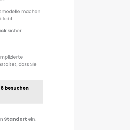
eismodelle machen
bleibt.
äck
sicher
omplizierte
taltet, dass Sie
26 besuchen
en
Standort
ein.