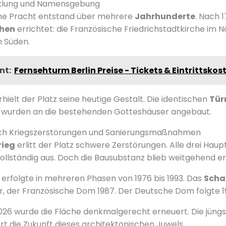
cklung und Namensgebung
che Pracht entstand über mehrere
Jahrhunderte
. Nach 
chen
errichtet: die Französische Friedrichstadtkirche im 
m Süden.
nt:
Fernsehturm Berlin Preise - Tickets & Eintrittskos
erhielt der Platz seine heutige Gestalt. Die identischen
Tü
wurden an die bestehenden Gotteshäuser angebaut.
ach Kriegszerstörungen und Sanierungsmaßnahmen
rieg
erlitt der Platz schwere Zerstörungen. Alle drei Ha
llständig aus. Doch die Bausubstanz blieb weitgehend er
 erfolgte in mehreren Phasen von 1976 bis 1993. Das
Scha
r, der Französische Dom 1987. Der Deutsche Dom folgte 1
026 wurde die Fläche denkmalgerecht erneuert. Die jüng
rt die Zukunft dieses architektonischen Juwels.