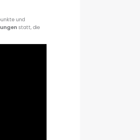
epunkte und
tungen
statt, die