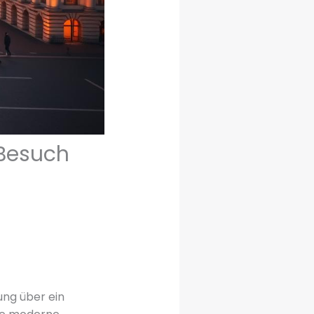
 Besuch
ung über ein