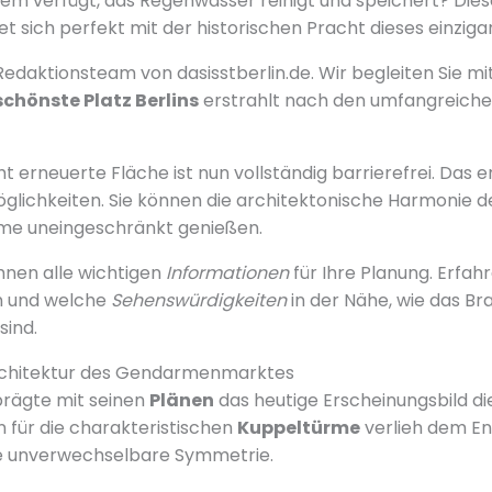
tem verfügt, das Regenwasser reinigt und speichert? Di
t sich perfekt mit der historischen Pracht dieses einziga
Redaktionsteam von dasisstberlin.de. Wir begleiten Sie m
schönste Platz Berlins
erstrahlt nach den umfangreichen
erneuerte Fläche ist nun vollständig barrierefrei. Das er
glichkeiten. Sie können die architektonische Harmonie 
me uneingeschränkt genießen.
Ihnen alle wichtigen
Informationen
für Ihre Planung. Erfahre
n und welche
Sehenswürdigkeiten
in der Nähe, wie das Br
sind.
rchitektur des Gendarmenmarktes
prägte mit seinen
Plänen
das heutige Erscheinungsbild di
on für die charakteristischen
Kuppeltürme
verlieh dem E
ne unverwechselbare Symmetrie.