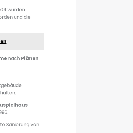
1701 wurden
Norden und die
ten
rme
nach
Plänen
uptgebäude
halten.
uspielhaus
996.
ste Sanierung von