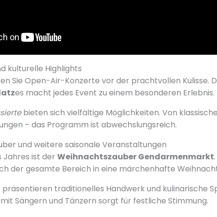
d kulturelle Highlights
 Sie Open-Air-Konzerte vor der prachtvollen Kulisse. Di
latz
es macht jedes Event zu einem besonderen Erlebnis.
ssierte
bieten sich vielfältige Möglichkeiten. Von klassische
ngen – das Programm ist abwechslungsreich.
ber und weitere saisonale Veranstaltungen
 Jahres ist der
Weihnachtszauber Gendarmenmarkt
ich der gesamte Bereich in eine märchenhafte Weihnacht
 präsentieren traditionelles Handwerk und kulinarische Sp
t Sängern und Tänzern sorgt für festliche Stimmung.