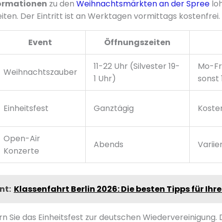
ormationen
zu den
Weihnachtsmärkten an der Spree
loh
Seiten. Der Eintritt ist an Werktagen vormittags kostenfrei.
Event
Öffnungszeiten
11-22 Uhr (Silvester 19-
Mo-Fr 
Weihnachtszauber
1 Uhr)
sonst
Einheitsfest
Ganztägig
Kosten
Open-Air
Abends
Variie
Konzerte
nt:
Klassenfahrt Berlin 2026: Die besten Tipps für Ihre
rn Sie das Einheitsfest zur deutschen Wiedervereinigung.