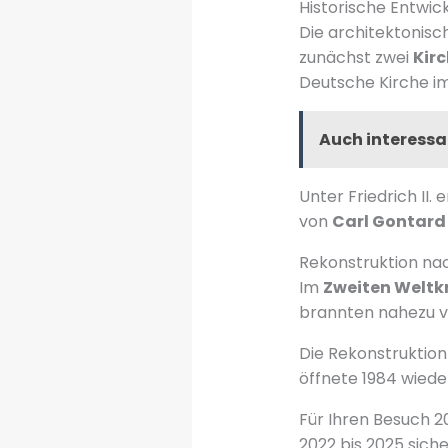
Historische Entwi
Die architektonis
zunächst zwei
Kir
Deutsche Kirche i
Auch interessa
Unter Friedrich II. 
von
Carl Gontard
Rekonstruktion n
Im
Zweiten Weltk
brannten nahezu vo
Die Rekonstruktion
öffnete 1984 wiede
Für Ihren Besuch 2
2022 bis 2025 siche