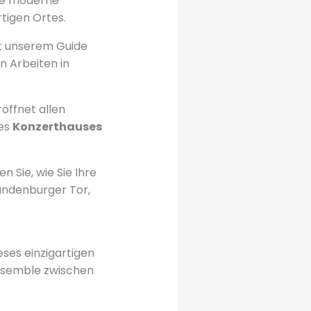
ese moderne
rtigen Ortes.
it unserem Guide
 Arbeiten in
öffnet allen
des
Konzerthauses
n Sie, wie Sie Ihre
andenburger Tor,
eses einzigartigen
nsemble zwischen