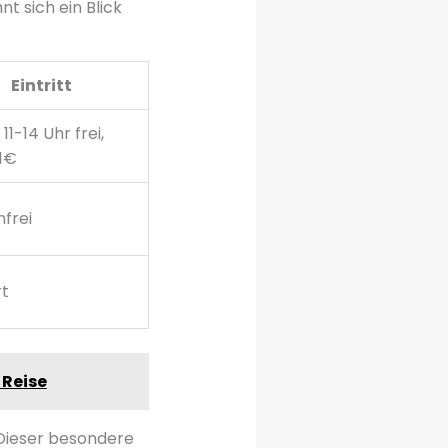
nt sich ein Blick
Eintritt
11-14 Uhr frei,
 1€
frei
rt
 Reise
 Dieser besondere