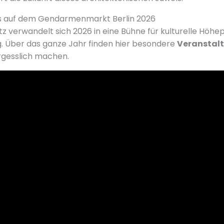
ts auf dem Gendarmenmarkt Berlin 2026
atz verwandelt sich 2026 in eine Bühne für kulturelle Höh
. Über das ganze Jahr finden hier besondere
Veranstal
rgesslich machen.