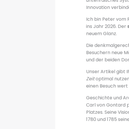
unterirdisches Sys
Innovation verbinde
Ich bin Peter vom 
ins Jahr 2026. Der
neuem Glanz.
Die denkmalgerecht 
Besuchern neue Mö
und der beiden Do
Unser Artikel gibt 
Zeit
optimal nutze
einen Besuch wert 
Geschichte und A
Carl von Gontard 
Platzes. Seine Visi
1780 und 1785 sei