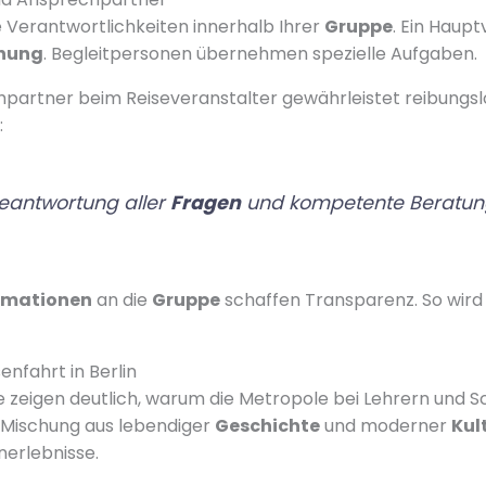
re Verantwortlichkeiten innerhalb Ihrer
Gruppe
. Ein Haup
nung
. Begleitpersonen übernehmen spezielle Aufgaben.
hpartner beim Reiseveranstalter gewährleistet reibungsl
:
Beantwortung aller
Fragen
und kompetente Beratun
rmationen
an die
Gruppe
schaffen Transparenz. So wird
enfahrt in Berlin
 zeigen deutlich, warum die Metropole bei Lehrern und Sc
ge Mischung aus lebendiger
Geschichte
und moderner
Kul
nerlebnisse.