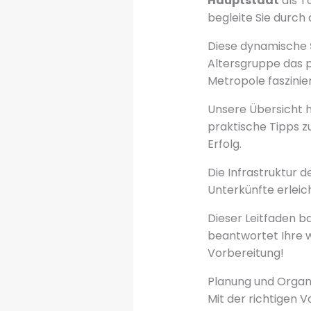
Hauptstadt
als T
begleite Sie durch
Diese dynamische
Altersgruppe das p
Metropole faszinier
Unsere Übersicht hi
praktische Tipps z
Erfolg.
Die Infrastruktur d
Unterkünfte erleic
Dieser Leitfaden b
beantwortet Ihre w
Vorbereitung!
Planung und Organi
Mit der richtigen 