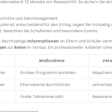
alerweise 8-12 Monate vor Reiseantritt. So sichern Sie si
schritte und Zeitmanagement
tplan ist
entscheidend
für den Erfolg. Legen Sie frühzeiti
t. Beachten Sie Schulferien und besondere Events.
: Rechtzeitige
Informationen
an Eltern und Schüler verm
gen
zur
Reise
im Voraus. Ein professioneller Anbieter unter
Maßnahme
Vera
her
Grobes Programm erstellen
Hauptvera
her
Elternabend durchführen
Lehrerte
Finale Teilnehmerzahl
Reisevera
und Ansprechpartner