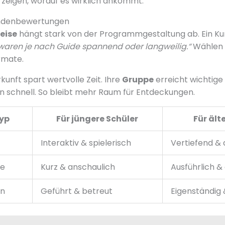
zeigen, worauf es wirklich ankommt.
undenbewertungen
eise
hängt stark von der Programmgestaltung ab. Ein Ku
ren je nach Guide spannend oder langweilig.“
Wählen 
rmate.
kunft spart wertvolle Zeit. Ihre
Gruppe
erreicht wichtige
 schnell. So bleibt mehr Raum für Entdeckungen.
yp
Für jüngere Schüler
Für ält
Interaktiv & spielerisch
Vertiefend & 
e
Kurz & anschaulich
Ausführlich & 
en
Geführt & betreut
Eigenständig &