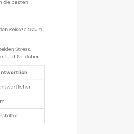
ch die besten
g den Reisezeitraum
eiden Stress.
stützt Sie dabei.
ntwortlich
ntwortlicher
am
nstalter