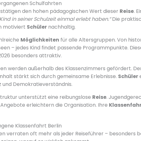
ergangenen Schulfahrten
bestätigen den hohen pädagogischen Wert dieser
Reise
. E
s Kind in seiner Schulzeit einmal erlebt haben.“
Die praktis
n motiviert
Schüler
nachhaltig.
ahlreiche
Möglichkeiten
für alle Altersgruppen. Von histo
seen – jedes Kind findet passende Programmpunkte. Diese
026 besonders attraktiv.
en werden außerhalb des Klassenzimmers gefördert. De
lt stärkt sich durch gemeinsame Erlebnisse.
Schüler
e
z und Demokratieverständnis.
struktur unterstützt eine reibungslose
Reise
. Jugendgere
ngebote erleichtern die Organisation. Ihre
Klassenfah
ngene Klassenfahrt Berlin
verraten oft mehr als jeder Reiseführer – besonders be