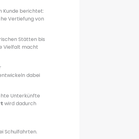
in Kunde berichtet:
che Vertiefung von
rischen Stätten bis
 Vielfalt macht
r
ntwickeln dabei
chte Unterkünfte
rt
wird dadurch
i Schulfahrten.