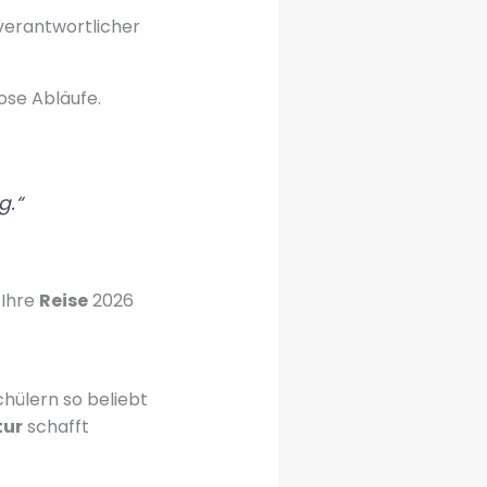
tverantwortlicher
ose Abläufe.
g.“
 Ihre
Reise
2026
hülern so beliebt
tur
schafft