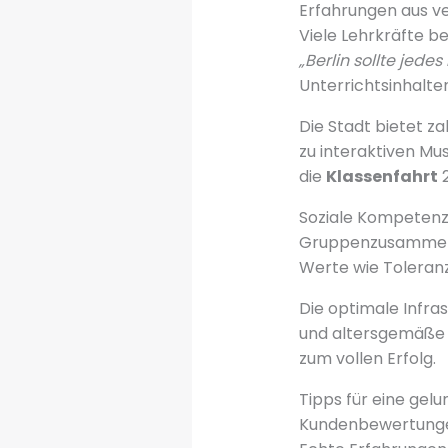
Erfahrungen aus v
Viele Lehrkräfte 
„Berlin sollte jede
Unterrichtsinhalte
Die Stadt bietet z
zu interaktiven Mu
die
Klassenfahrt
2
Soziale Kompetenz
Gruppenzusammenha
Werte wie Toleran
Die optimale Infra
und altersgemäße A
zum vollen Erfolg.
Tipps für eine gelu
Kundenbewertungen 