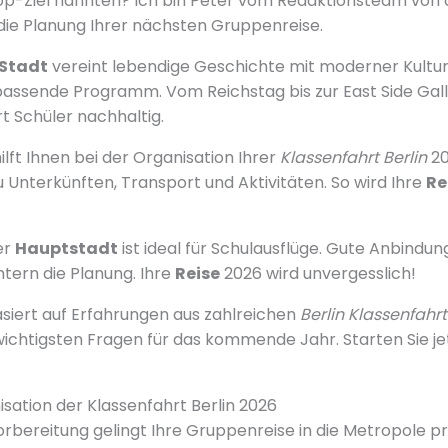
op-Ziel nannten? Ich bin Peter vom Redaktionsteam von d
 die Planung Ihrer nächsten Gruppenreise.
Stadt
vereint lebendige Geschichte mit moderner Kultur. 
assende Programm. Vom Reichstag bis zur East Side Gall
t Schüler nachhaltig.
lft Ihnen bei der Organisation Ihrer
Klassenfahrt Berlin
20
u Unterkünften, Transport und Aktivitäten. So wird Ihre
Re
er
Hauptstadt
ist ideal für Schulausflüge. Gute Anbindung
htern die Planung. Ihre
Reise
2026 wird unvergesslich!
asiert auf Erfahrungen aus zahlreichen
Berlin Klassenfahrt
ichtigsten Fragen für das kommende Jahr. Starten Sie je
sation der Klassenfahrt Berlin 2026
Vorbereitung gelingt Ihre Gruppenreise in die Metropole p