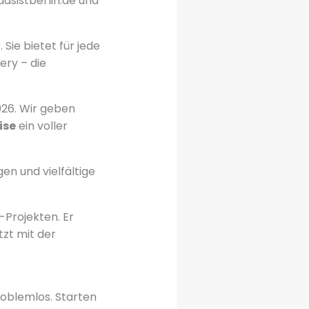
asistberlin.de und
Sie bietet für jede
ery – die
26. Wir geben
ise
ein voller
en und vielfältige
-Projekten. Er
tzt mit der
roblemlos. Starten