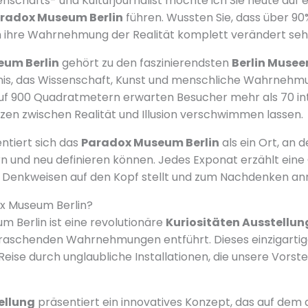
enschafts- und Kulturjournalist möchte ich Sie heute auf
radox Museum Berlin
führen. Wussten Sie, dass über 9
 ihre Wahrnehmung der Realität komplett verändert se
um Berlin
gehört zu den faszinierendsten
Berlin Musee
bnis, das Wissenschaft, Kunst und menschliche Wahrnehmu
Auf 900 Quadratmetern erwarten Besucher mehr als 70 in
zen zwischen Realität und Illusion verschwimmen lassen.
ntiert sich das
Paradox Museum Berlin
als ein Ort, an 
n und neu definieren können. Jedes Exponat erzählt eine 
Denkweisen auf den Kopf stellt und zum Nachdenken anr
ox Museum Berlin?
 Berlin ist eine revolutionäre
Kuriositäten Ausstellun
rraschenden Wahrnehmungen entführt. Dieses einzigarti
Reise durch unglaubliche Installationen, die unsere Vorste
ellung
präsentiert ein innovatives Konzept, das auf dem 