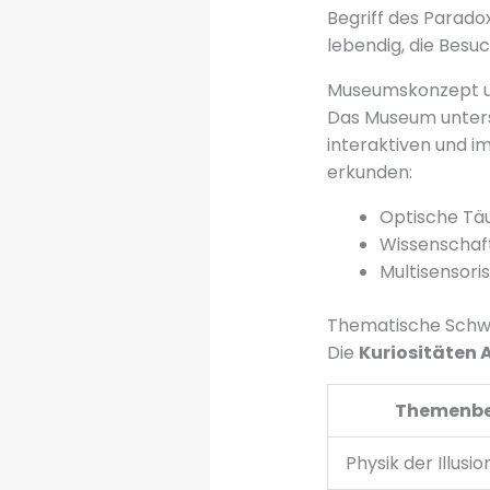
Begriff des Parado
lebendig, die Bes
Museumskonzept u
Das Museum untersc
interaktiven und i
erkunden:
Optische Täu
Wissenschaf
Multisensor
Thematische Schw
Die
Kuriositäten 
Themenbe
Physik der Illusio