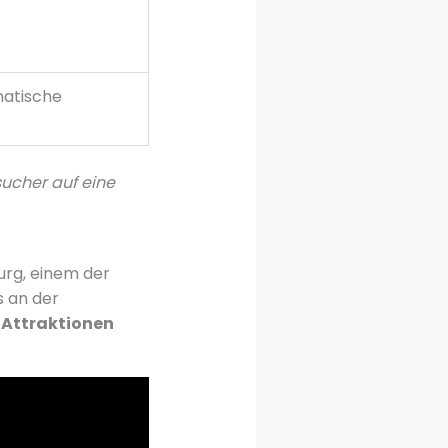
atische
sucher auf eine
urg, einem der
s an der
e Attraktionen