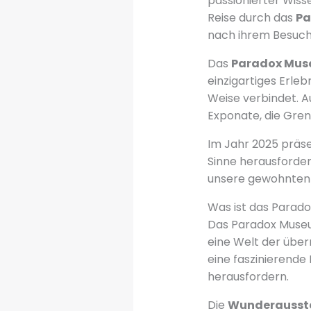
passionierter Wiss
Reise durch das
Pa
nach ihrem Besuch
Das
Paradox Muse
einzigartiges Erle
Weise verbindet. 
Exponate, die Gren
Im Jahr 2025 präse
Sinne herausforder
unsere gewohnten 
Was ist das Parad
Das Paradox Museum
eine Welt der übe
eine faszinierende 
herausfordern.
Die
Wunderausst