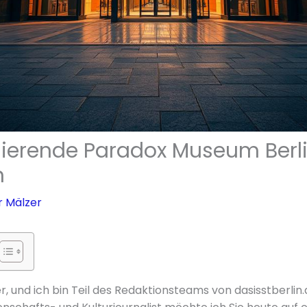
nierende Paradox Museum Berl
n
r Mälzer
, und ich bin Teil des Redaktionsteams von dasisstberlin.d