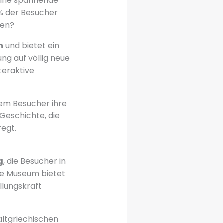
 eine spannende
0% der Besucher
hen?
n
und bietet ein
ng auf völlig neue
teraktive
dem Besucher ihre
Geschichte, die
egt.
g
, die Besucher in
ge Museum bietet
llungskraft
altgriechischen