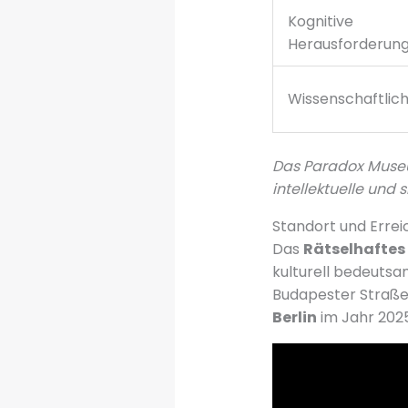
Kognitive
Herausforderun
Wissenschaftlic
Das Paradox Museum
intellektuelle und s
Standort und Errei
Das
Rätselhafte
kulturell bedeutsam
Budapester Straße 
Berlin
im Jahr 2025