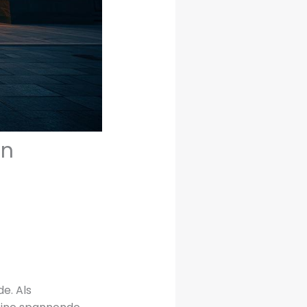
in
e. Als