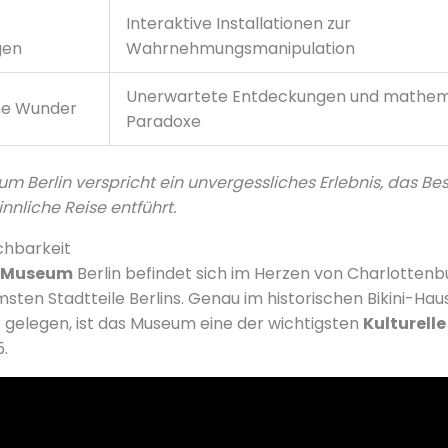
Interaktive Installationen zur
gen
Wahrnehmungsmanipulation
Unerwartete Entdeckungen und mathem
he Wunder
Paradoxe
 Berlin verspricht ein unvergessliches Erlebnis, das Be
innliche Reise entführt.
chbarkeit
s Museum
Berlin befindet sich im Herzen von Charlottenb
sten Stadtteile Berlins. Genau im historischen Bikini-Hau
gelegen, ist das Museum eine der wichtigsten
Kulturell
.