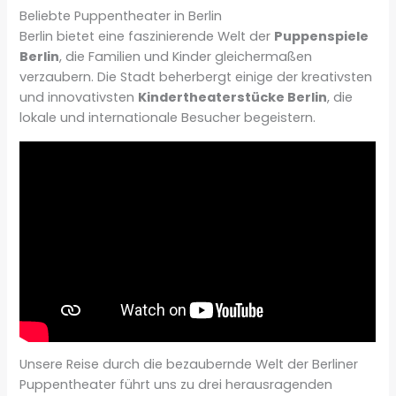
Beliebte Puppentheater in Berlin
Berlin bietet eine faszinierende Welt der
Puppenspiele
Berlin
, die Familien und Kinder gleichermaßen
verzaubern. Die Stadt beherbergt einige der kreativsten
und innovativsten
Kindertheaterstücke Berlin
, die
lokale und internationale Besucher begeistern.
Unsere Reise durch die bezaubernde Welt der Berliner
Puppentheater führt uns zu drei herausragenden