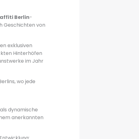
affiti Berlin
-
uch Geschichten von
en exklusiven
ckten Hinterhöfen
Kunstwerke im Jahr
erlins, wo jede
5 als dynamische
einem anerkannten
Entwicklung: