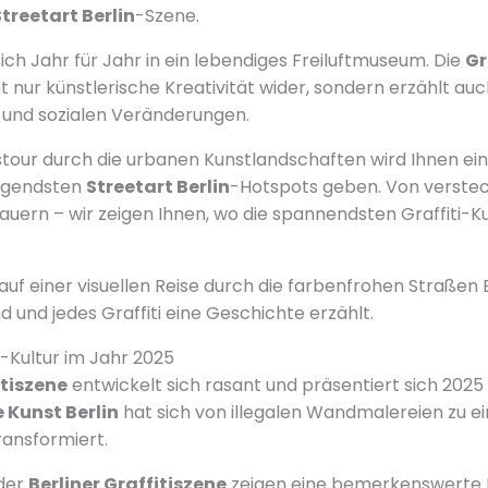
treetart Berlin
-Szene.
ich Jahr für Jahr in ein lebendiges Freiluftmuseum. Die
Gr
ht nur künstlerische Kreativität wider, sondern erzählt a
ät und sozialen Veränderungen.
our durch die urbanen Kunstlandschaften wird Ihnen ein
fregendsten
Streetart Berlin
-Hotspots geben. Von verste
Mauern – wir zeigen Ihnen, wo die spannendsten Graffiti-
.
auf einer visuellen Reise durch die farbenfrohen Straßen B
 und jedes Graffiti eine Geschichte erzählt.
ti-Kultur im Jahr 2025
itiszene
entwickelt sich rasant und präsentiert sich 202
 Kunst Berlin
hat sich von illegalen Wandmalereien zu 
ansformiert.
 der
Berliner Graffitiszene
zeigen eine bemerkenswerte 