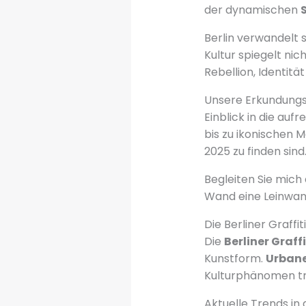
der dynamischen
S
Berlin verwandelt s
Kultur spiegelt nic
Rebellion, Identit
Unsere Erkundungst
Einblick in die au
bis zu ikonischen 
2025 zu finden sind
Begleiten Sie mich 
Wand eine Leinwand
Die Berliner Graffi
Die
Berliner Graff
Kunstform.
Urbane
Kulturphänomen tr
Aktuelle Trends in