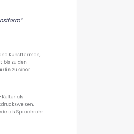
unstform“
bane Kunstformen,
t bis zu den
erlin
zu einer
-Kultur als
usdrucksweisen,
nde als Sprachrohr