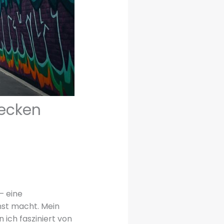
decken
– eine
nst macht. Mein
 ich fasziniert von