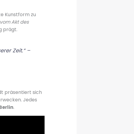
rte Kunstform zu
 vom Akt des
g prägt.
erer Zeit.“ –
dt präsentiert sich
 erwecken. Jedes
Berlin
.