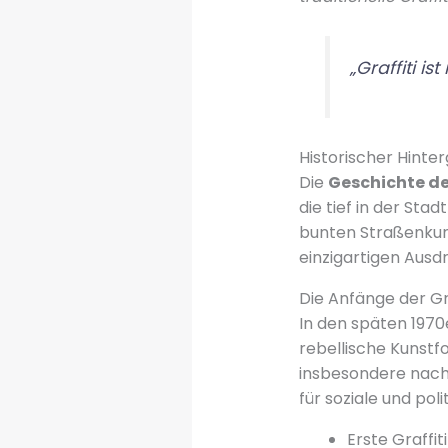
„Graffiti i
Historischer Hinter
Die
Geschichte des
die tief in der Sta
bunten Straßenkun
einzigartigen Ausd
Die Anfänge der Gr
In den späten 1970e
rebellische Kunstf
insbesondere nach 
für soziale und pol
Erste Graffi