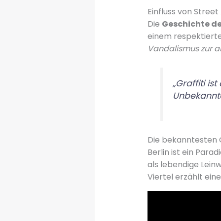
Einfluss von Street
Die
Geschichte des
einem respektierte
Vandalismus zur a
„Graffiti i
Unbekannter
Die bekanntesten Gr
Berlin ist ein Parad
als lebendige Lein
Viertel erzählt ein