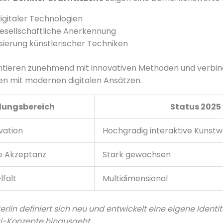
digitaler Technologien
esellschaftliche Anerkennung
isierung künstlerischer Techniken
ntieren zunehmend mit innovativen Methoden und verbind
en mit modernen digitalen Ansätzen.
lungsbereich
Status 2025
vation
Hochgradig interaktive Kunst
he Akzeptanz
Stark gewachsen
lfalt
Multidimensional
rlin definiert sich neu und entwickelt eine eigene Identit
iti-Konzepte hinausgeht.