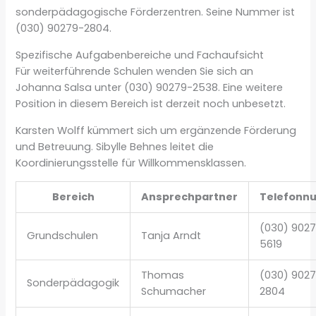
sonderpädagogische Förderzentren. Seine Nummer ist
(030) 90279-2804.
Spezifische Aufgabenbereiche und Fachaufsicht
Für weiterführende Schulen wenden Sie sich an
Johanna Salsa unter (030) 90279-2538. Eine weitere
Position in diesem Bereich ist derzeit noch unbesetzt.
Karsten Wolff kümmert sich um ergänzende Förderung
und Betreuung. Sibylle Behnes leitet die
Koordinierungsstelle für Willkommensklassen.
Bereich
Ansprechpartner
Telefonn
(030) 902
Grundschulen
Tanja Arndt
5619
Thomas
(030) 902
Sonderpädagogik
Schumacher
2804