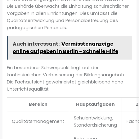
Die Behörde überwacht die Einhaltung schulrechtlicher
Vorgaben in allen Einrichtungen. Dies umfasst die
Qualitätsentwicklung und Personalbetreuung des
pädagogischen Personals.
Auch interessant:
Vermisstenanzeige
online aufgeben in Berlin - Schnelle Hilfe
Ein besonderer Schwerpunkt liegt auf der
kontinuierlichen Verbesserung der Bildungsangebote.
Die Fachaufsicht gewährleistet gleichbleibend hohe
Unterrichtsqualität.
Bereich
Hauptaufgaben
Z
Schulentwicklung,
Qualitätsmanagement
Facha
Standardsicherung
Betreuung