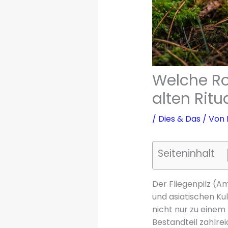
Welche Rol
alten Ritu
/
Dies & Das
/ Von
Seiteninhalt
Der Fliegenpilz (A
und asiatischen Ku
nicht nur zu eine
Bestandteil zahlre