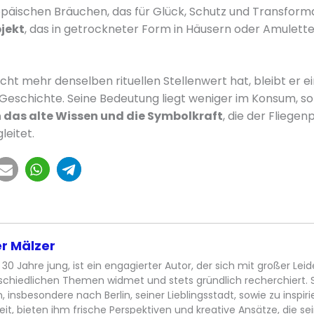
opäischen Bräuchen, das für Glück, Schutz und Transforma
jekt
, das in getrockneter Form in Häusern oder Amulet
ht mehr denselben rituellen Stellenwert hat, bleibt er ei
r Geschichte. Seine Bedeutung liegt weniger im Konsum, s
 das alte Wissen und die Symbolkraft
, die der Fliegenp
eitet.
r Mälzer
 30 Jahre jung, ist ein engagierter Autor, der sich mit großer Lei
schiedlichen Themen widmet und stets gründlich recherchiert. 
, insbesondere nach Berlin, seiner Lieblingsstadt, sowie zu inspi
eit, bieten ihm frische Perspektiven und kreative Ansätze, die se