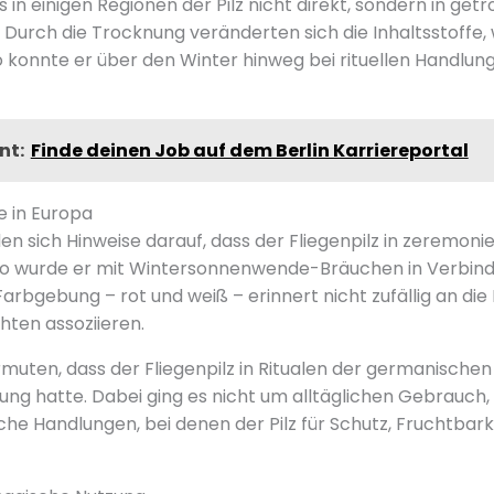
ss in einigen Regionen der Pilz nicht direkt, sondern in ge
Durch die Trocknung veränderten sich die Inhaltsstoffe, 
 konnte er über den Winter hinweg bei rituellen Handlun
nt:
Finde deinen Job auf dem Berlin Karriereportal
e in Europa
en sich Hinweise darauf, dass der Fliegenpilz in zeremoni
. So wurde er mit Wintersonnenwende-Bräuchen in Verbin
arbgebung – rot und weiß – erinnert nicht zufällig an die 
ten assoziieren.
rmuten, dass der Fliegenpilz in Ritualen der germanische
ung hatte. Dabei ging es nicht um alltäglichen Gebrauch
e Handlungen, bei denen der Pilz für Schutz, Fruchtbark