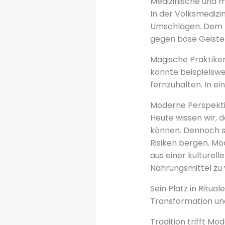
Medizinische und 
In der Volksmedizin
Umschlägen. Dem P
gegen böse Geister
Magische Praktiken
konnte beispielswe
fernzuhalten. In ei
Moderne Perspekti
Heute wissen wir, d
können. Dennoch so
Risiken bergen. Mo
aus einer kulturell
Nahrungsmittel zu 
Sein Platz in Ritua
Transformation un
Tradition trifft Mo