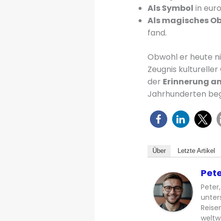
Als Symbol
in eur
Als magisches Ob
fand.
Obwohl er heute nic
Zeugnis kulturelle
der
Erinnerung an
Jahrhunderten begl
Über
Letzte Artikel
Pete
Peter,
unter
Reisen
weltw