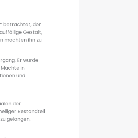
z“ betrachtet, der
uffällige Gestalt,
en machten ihn zu
ergang. Er wurde
 Mächte in
ationen und
ualen der
eiliger Bestandteil
 zu gelangen,