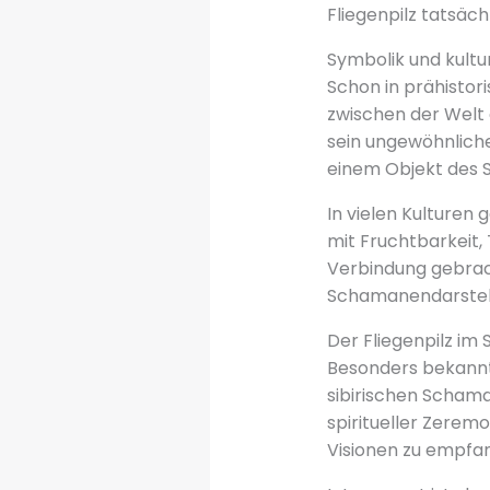
Fliegenpilz tatsächl
Symbolik und kultu
Schon in prähistori
zwischen der Welt 
sein ungewöhnlich
einem Objekt des 
In vielen Kulturen 
mit Fruchtbarkeit,
Verbindung gebrach
Schamanendarstell
Der Fliegenpilz im
Besonders bekannt 
sibirischen Schaman
spiritueller Zerem
Visionen zu empfa