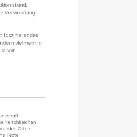
tion stand.
ten Verwendung
n faszinierendes
ondern vielmehr in
ilz seit
denschaft
Seine zahlreichen
rierenden Orten
ine Texte