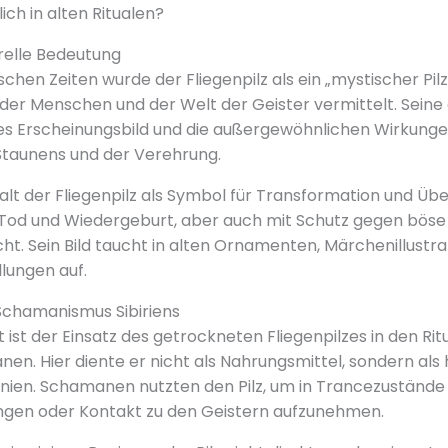
ich in alten Ritualen?
relle Bedeutung
schen Zeiten wurde der Fliegenpilz als ein „mystischer Pil
der Menschen und der Welt der Geister vermittelt. Seine a
es Erscheinungsbild und die außergewöhnlichen Wirkung
Staunens und der Verehrung.
galt der Fliegenpilz als Symbol für Transformation und Üb
 Tod und Wiedergeburt, aber auch mit Schutz gegen böse
t. Sein Bild taucht in alten Ornamenten, Märchenillustr
ungen auf.
 Schamanismus Sibiriens
ist der Einsatz des getrockneten Fliegenpilzes in den Rit
en. Hier diente er nicht als Nahrungsmittel, sondern als h
onien. Schamanen nutzten den Pilz, um in Trancezustände
ngen oder Kontakt zu den Geistern aufzunehmen.