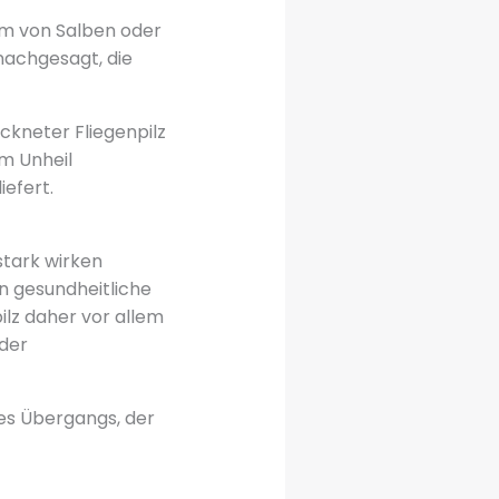
orm von Salben oder
achgesagt, die
ckneter Fliegenpilz
um Unheil
iefert.
stark wirken
n gesundheitliche
ilz daher vor allem
oder
 des Übergangs, der