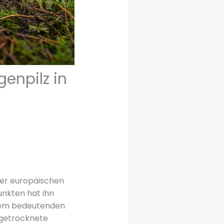
genpilz in
der europäischen
unkten hat ihn
inem bedeutenden
 getrocknete