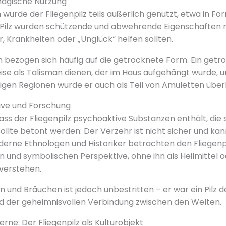
magische Nutzung
 wurde der Fliegenpilz teils äußerlich genutzt, etwa in F
ilz wurden schützende und abwehrende Eigenschaften n
, Krankheiten oder „Unglück“ helfen sollten.
 bezogen sich häufig auf die getrocknete Form. Ein getro
ise als Talisman dienen, der im Haus aufgehängt wurde, 
nigen Regionen wurde er auch als Teil von Amuletten überl
ve und Forschung
ass der Fliegenpilz psychoaktive Substanzen enthält, die 
llte betont werden: Der Verzehr ist nicht sicher und kan
derne Ethnologen und Historiker betrachten den Fliegenp
en und symbolischen Perspektive, ohne ihn als Heilmittel 
verstehen.
len und Bräuchen ist jedoch unbestritten – er war ein Pilz
d der geheimnisvollen Verbindung zwischen den Welten.
derne: Der Fliegenpilz als Kulturobjekt