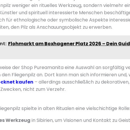
enpilz weniger ein rituelles Werkzeug, sondern vielmehr ein
ünstler und spirituell interessierte Menschen beschäftige
ch für ethnologische oder symbolische Aspekte interessie
iten, den Pilz als Anschauungsobjekt zu erwerben.
nt:
Flohmarkt am Boxhagener Platz 2026 – Dein Guid
sweise der Shop Pureamanita eine Auswahl an sorgfältig v
den Fliegenpilz an. Dort kann man sich informieren und
rocknet kaufen
– allerdings ausschließlich zu dekorativen,
Zwecken, nicht zum Verzehr.
egenpilz spielte in alten Ritualen eine vielschichtige Rolle
es Werkzeug
in Sibirien, um Visionen und Kontakt zu Geis