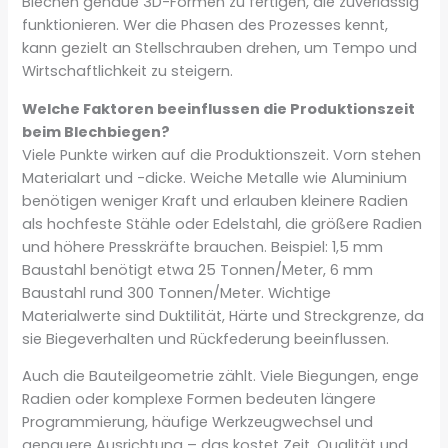
Blechen genaue 3D-Formen zu fertigen, die zuverlässig
funktionieren. Wer die Phasen des Prozesses kennt,
kann gezielt an Stellschrauben drehen, um Tempo und
Wirtschaftlichkeit zu steigern.
Welche Faktoren beeinflussen die Produktionszeit
beim Blechbiegen?
Viele Punkte wirken auf die Produktionszeit. Vorn stehen
Materialart und -dicke. Weiche Metalle wie Aluminium
benötigen weniger Kraft und erlauben kleinere Radien
als hochfeste Stähle oder Edelstahl, die größere Radien
und höhere Presskräfte brauchen. Beispiel: 1,5 mm
Baustahl benötigt etwa 25 Tonnen/Meter, 6 mm
Baustahl rund 300 Tonnen/Meter. Wichtige
Materialwerte sind Duktilität, Härte und Streckgrenze, da
sie Biegeverhalten und Rückfederung beeinflussen.
Auch die Bauteilgeometrie zählt. Viele Biegungen, enge
Radien oder komplexe Formen bedeuten längere
Programmierung, häufige Werkzeugwechsel und
genauere Ausrichtung – das kostet Zeit. Qualität und