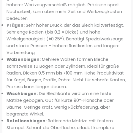
höherer Werkzeugverschleiß möglich. Präzision spart
Nacharbeit, kann aber mehr Zeit und Werkzeugkosten
bedeuten.
Prägen:
Sehr hoher Druck, der das Blech kaltverfestigt.
Sehr enge Radien (bis 0,2 × Dicke) und hohe
Winkelgenauigkeit (±0,25°). Benötigt Spezialwerkzeuge
und starke Pressen – höhere Rüstkosten und längere
Vorbereitung.
Walzenbiegen:
Mehrere Walzen formen Bleche
schrittweise zu Bögen oder Zylindern. Ideal für große
Radien, Dicken 0,5 mm bis >100 mm. Hohe Produktivität
für Kegel, Bögen, Profile, Rohre. Nicht für scharfe Kanten,
Prozess kann länger dauern.
Wischbiegen:
Die Blechkante wird um eine feste
Matrize gebogen. Gut für kurze 90°-Flansche oder
Säume. Geringe Kraft, wenig Rückfederung, aber
begrenzte Winkel.
Rotationsbiegen:
Rotierende Matrize mit festem
Stempel. Schont die Oberfläche, erlaubt komplexe