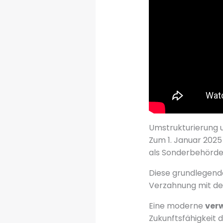
Umstrukturierung 
Zum 1. Januar 2025 
als Sonderbehörde
Diese grundlegende
Verzahnung mit de
Eine moderne
ver
Zukunftsfähigkeit d