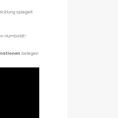
icklung spiegelt
igen Humboldt-
mationen
belegen