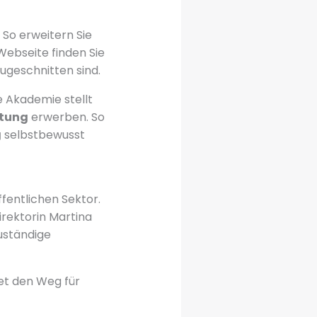
 So erweitern Sie
n Webseite finden Sie
ugeschnitten sind.
e Akademie stellt
tung
erwerben. So
g
selbstbewusst
ffentlichen Sektor.
irektorin Martina
zuständige
bnet den Weg für