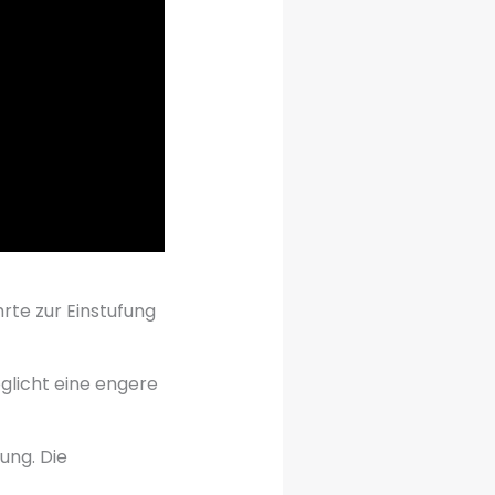
hrte zur Einstufung
glicht eine engere
ung. Die