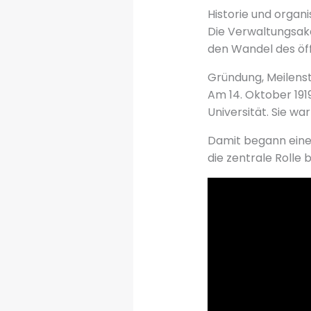
Historie und organ
Die Verwaltungsaka
den Wandel des öff
Gründung, Meilenst
Am 14. Oktober 191
Universität. Sie wa
Damit begann eine 
die zentrale Rolle 