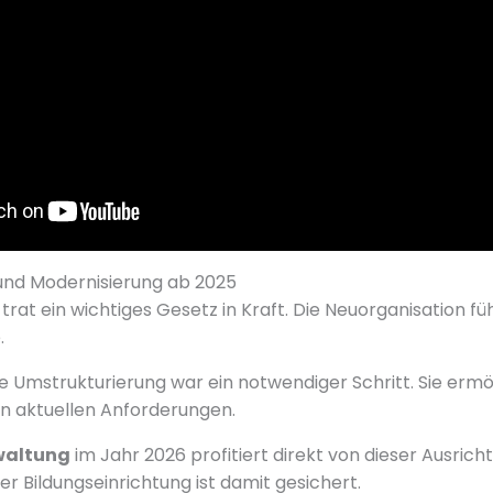
und Modernisierung ab 2025
trat ein wichtiges Gesetz in Kraft. Die Neuorganisation fü
.
 Umstrukturierung war ein notwendiger Schritt. Sie ermö
n aktuellen Anforderungen.
waltung
im Jahr 2026 profitiert direkt von dieser Ausricht
er Bildungseinrichtung ist damit gesichert.