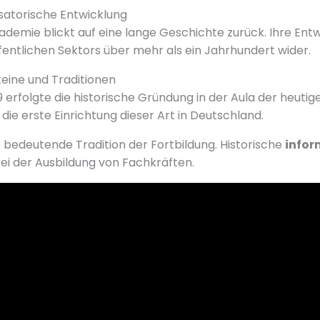
isatorische Entwicklung
demie blickt auf eine lange Geschichte zurück. Ihre Entw
entlichen Sektors über mehr als ein Jahrhundert wider.
eine und Traditionen
9 erfolgte die historische Gründung in der Aula der heut
r die erste Einrichtung dieser Art in Deutschland.
bedeutende Tradition der Fortbildung. Historische
infor
bei der Ausbildung von Fachkräften.