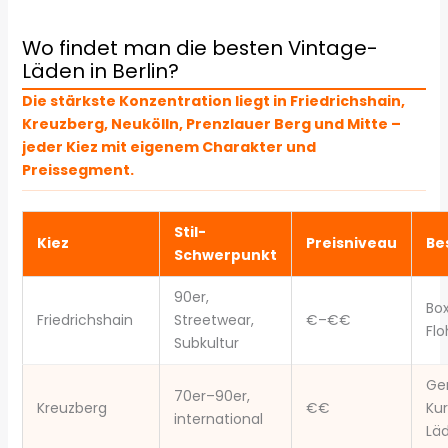
Wo findet man die besten Vintage-
Läden in Berlin?
Die stärkste Konzentration liegt in Friedrichshain,
Kreuzberg, Neukölln, Prenzlauer Berg und Mitte –
jeder Kiez mit eigenem Charakter und
Preissegment.
Stil-
Kiez
Preisniveau
Be
Schwerpunkt
90er,
Bo
Friedrichshain
Streetwear,
€–€€
Fl
Subkultur
Ge
70er–90er,
Kreuzberg
€€
Kur
international
Lä