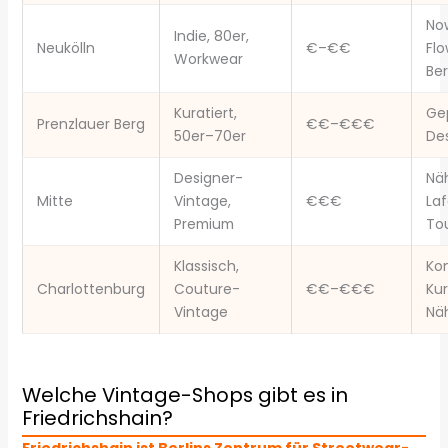
No
Indie, 80er,
Neukölln
€–€€
Fl
Workwear
Be
Kuratiert,
Ge
Prenzlauer Berg
€€–€€€
50er–70er
Des
Designer-
Nä
Mitte
Vintage,
€€€
Laf
Premium
To
Klassisch,
Ko
Charlottenburg
Couture-
€€–€€€
Ku
Vintage
Nä
Welche Vintage-Shops gibt es in
Friedrichshain?