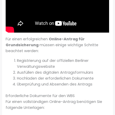
Für einen erfolgreichen
Online-Antrag für
Grundsicherung
müssen einige wichtige Schritte
beachtet werden:
Registrierung auf der offiziellen Berliner
Verwaltungswebsite
Ausfüllen des digitalen Antragsformulars
Hochladen der erforderlichen Dokumente
Überprüfung und Absenden des Antrags
Erforderliche Dokumente für den WBS
Für einen vollständigen Online-Antrag benötigen Sie
folgende Unterlagen: