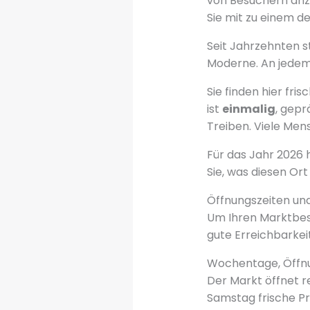
von Besuchern anz
Sie mit zu einem d
Seit Jahrzehnten s
Moderne. An jedem 
Sie finden hier fr
ist
einmalig
, gep
Treiben. Viele Me
Für das Jahr 2026 
Sie, was diesen Ort
Öffnungszeiten und
Um Ihren Marktbesuc
gute Erreichbarke
Wochentage, Öffn
Der Markt öffnet r
Samstag frische Pr