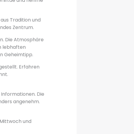
erlin.de und nehme
aus Tradition und
endes Zentrum.
ten. Die Atmosphäre
m lebhaften
ten Geheimtipp.
estellt. Erfahren
hnt.
 Informationen. Die
onders angenehm.
 Mittwoch und