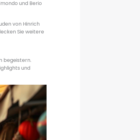
elmondo und Berio
äuden von Hinrich
decken Sie weitere
n begeistern.
ghlights und