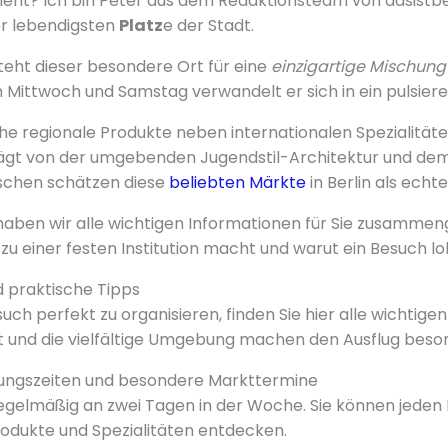
ieht? Ich bin Peter aus dem Redaktionsteam von dasistb
er lebendigsten
Platz
e der Stadt.
teht dieser besondere Ort für eine
einzigartige Mischung
Mittwoch und Samstag verwandelt er sich in ein pulsier
ische regionale Produkte neben internationalen Spezialitä
rägt von der umgebenden Jugendstil-Architektur und de
nschen schätzen diese
beliebten Märkte
in Berlin als ech
haben wir alle wichtigen Informationen für Sie zusammeng
 zu einer festen Institution macht und warut ein Besuch lo
 praktische Tipps
h perfekt zu organisieren, finden Sie hier alle wichtigen
it und die vielfältige Umgebung machen den Ausflug bes
ungszeiten und besondere Markttermine
egelmäßig an zwei Tagen in der Woche. Sie können jeden
odukte und Spezialitäten entdecken.