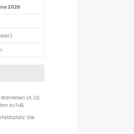
ine 2026
mber)
n
Bahnlinien U1, U2,
ten zu Fuß.
rfeldtplatz. Die