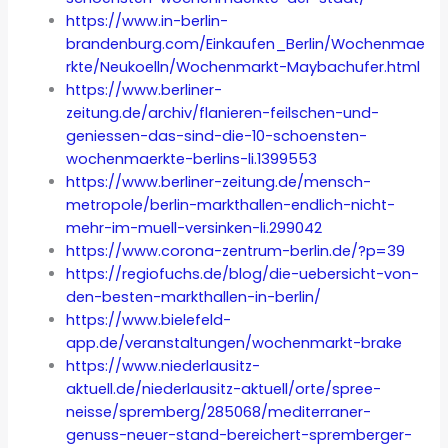
https://www.in-berlin-
brandenburg.com/Einkaufen_Berlin/Wochenmae
rkte/Neukoelln/Wochenmarkt-Maybachufer.html
https://www.berliner-
zeitung.de/archiv/flanieren-feilschen-und-
geniessen-das-sind-die-10-schoensten-
wochenmaerkte-berlins-li.1399553
https://www.berliner-zeitung.de/mensch-
metropole/berlin-markthallen-endlich-nicht-
mehr-im-muell-versinken-li.299042
https://www.corona-zentrum-berlin.de/?p=39
https://regiofuchs.de/blog/die-uebersicht-von-
den-besten-markthallen-in-berlin/
https://www.bielefeld-
app.de/veranstaltungen/wochenmarkt-brake
https://www.niederlausitz-
aktuell.de/niederlausitz-aktuell/orte/spree-
neisse/spremberg/285068/mediterraner-
genuss-neuer-stand-bereichert-spremberger-