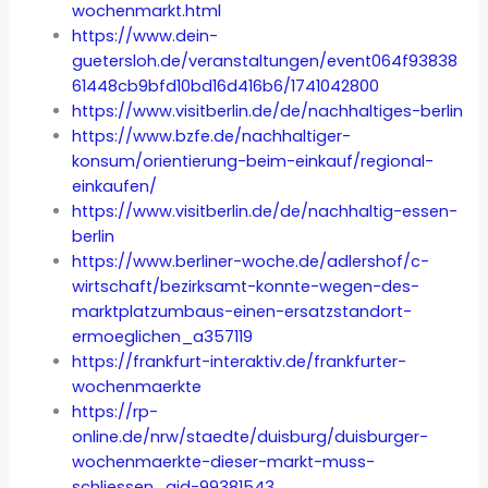
wochenmarkt.html
https://www.dein-
guetersloh.de/veranstaltungen/event064f93838
61448cb9bfd10bd16d416b6/1741042800
https://www.visitberlin.de/de/nachhaltiges-berlin
https://www.bzfe.de/nachhaltiger-
konsum/orientierung-beim-einkauf/regional-
einkaufen/
https://www.visitberlin.de/de/nachhaltig-essen-
berlin
https://www.berliner-woche.de/adlershof/c-
wirtschaft/bezirksamt-konnte-wegen-des-
marktplatzumbaus-einen-ersatzstandort-
ermoeglichen_a357119
https://frankfurt-interaktiv.de/frankfurter-
wochenmaerkte
https://rp-
online.de/nrw/staedte/duisburg/duisburger-
wochenmaerkte-dieser-markt-muss-
schliessen_aid-99381543