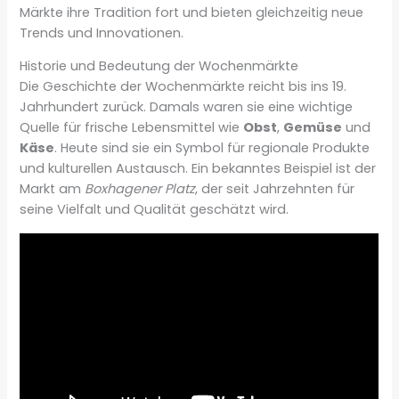
Märkte ihre Tradition fort und bieten gleichzeitig neue
Trends und Innovationen.
Historie und Bedeutung der Wochenmärkte
Die Geschichte der Wochenmärkte reicht bis ins 19.
Jahrhundert zurück. Damals waren sie eine wichtige
Quelle für frische Lebensmittel wie
Obst
,
Gemüse
und
Käse
. Heute sind sie ein Symbol für regionale Produkte
und kulturellen Austausch. Ein bekanntes Beispiel ist der
Markt am
Boxhagener Platz
, der seit Jahrzehnten für
seine Vielfalt und Qualität geschätzt wird.