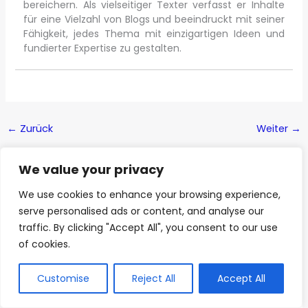
bereichern. Als vielseitiger Texter verfasst er Inhalte
für eine Vielzahl von Blogs und beeindruckt mit seiner
Fähigkeit, jedes Thema mit einzigartigen Ideen und
fundierter Expertise zu gestalten.
←
Zurück
Weiter
→
We value your privacy
We use cookies to enhance your browsing experience,
Ähnliche Artikel
serve personalised ads or content, and analyse our
traffic. By clicking "Accept All", you consent to our use
Diese Webseite nutzt KI-
of cookies.
gestützte Funktionen. Inhalte
AI
und Bilder sind mithilfe
künstlicher Intelligenz erzeugt
Customise
Reject All
Accept All
wurden.