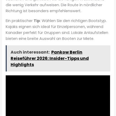
die wenig Verkehr aufweisen. Die Route in nördlicher
Richtung ist besonders empfehlenswert.
Ein praktischer
Tip
: Wählen Sie den richtigen Bootstyp.
Kajaks eignen sich ideal für Einzelpersonen, während
Kanadier perfekt für Gruppen sind. Lokale Anlaufstellen
bieten eine breite Auswahl an Booten zur Miete.
Auch interessant:
Pankow Berlin
Reiseführer 2026: Insider-Tipps und
Highlights