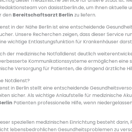
 wichtig dieser medizinische Service für unsere Stadt ist. M
 Redaktionsteam von dasisstberlin.de, um Ihnen aktuelle u
r den
Bereitschaftsarzt Berlin
zu liefern.
ienst in der Nähe Berlin ist eine entscheidende Gesundhei
cher. Unsere Recherchen zeigen, dass dieser Service ru
ine wichtige Entlastungsfunktion für Krankenhäuser darste
ch der medizinische Notfalldienst deutlich weiterentwickel
verbesserte Kommunikationssysteme ermöglichen eine s
nische Versorgung für Patienten, die dringend ärztliche Hi
he Notdienst?
ienst in Berlin stellt eine entscheidende Gesundheitsver
ten sicher. Als wichtige Anlaufstelle für medizinische Akut
erlin
Patienten professionelle Hilfe, wenn niedergelassen
eser speziellen medizinischen Einrichtung besteht darin, 
nicht lebensbedrohlichen Gesundheitsproblemen zu vers