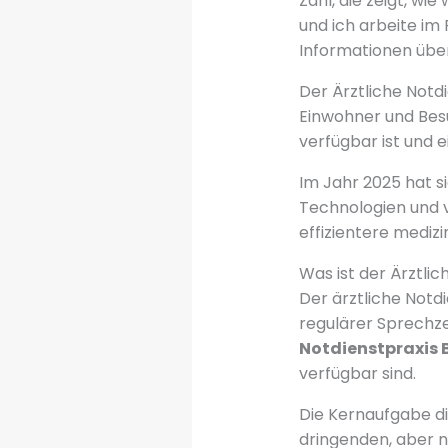
Zahl, die zeigt, wie
und ich arbeite im
Informationen übe
Der Ärztliche Notd
Einwohner und Besu
verfügbar ist und e
Im Jahr 2025 hat si
Technologien und 
effizientere medizi
Was ist der Ärztlic
Der ärztliche Notd
regulärer Sprechzei
Notdienstpraxis B
verfügbar sind.
Die Kernaufgabe di
dringenden, aber 