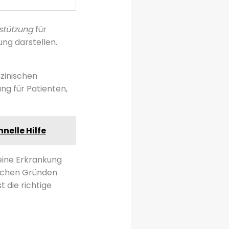
rstützung
für
ung darstellen.
izinischen
ng für Patienten,
nelle Hilfe
eine Erkrankung
ischen Gründen
 die richtige