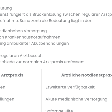
eutung
ienst fungiert als Brückenlösung zwischen regulärer Arztp
nahme. Seine zentrale Bedeutung liegt in der:
edizinischen Versorgung
von Krankenhausnotaufnahmen
ung ambulanter Akutbehandlungen
regulären Arztbesuch
schiede zur normalen Arztpraxis umfassen:
 Arztpraxis
Ärztliche Notdienstprax
ten
Erweiterte Verfügbarkeit
dlungen
Akute medizinische Versorgung
Sofortige Hilfe