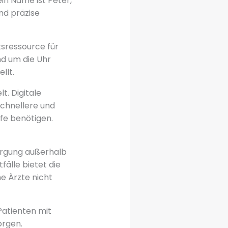
ein Name ist Peter,
nd präzise
tsressource für
nd um die Uhr
llt.
t. Digitale
chnellere und
lfe benötigen.
sorgung außerhalb
fälle bietet die
e Ärzte nicht
Patienten mit
orgen.