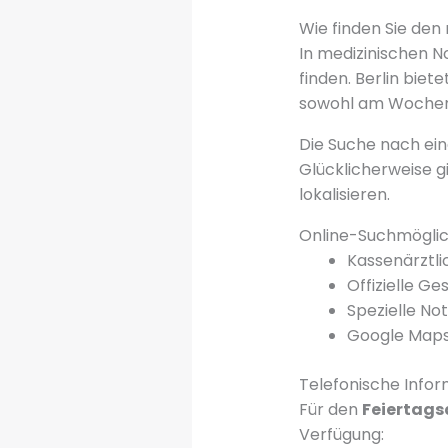
Wie finden Sie den 
In medizinischen No
finden. Berlin biet
sowohl am Wochene
Die Suche nach e
Glücklicherweise 
lokalisieren.
Online-Suchmöglic
Kassenärztli
Offizielle G
Spezielle No
Google Maps 
Telefonische Info
Für den
Feiertagsd
Verfügung: