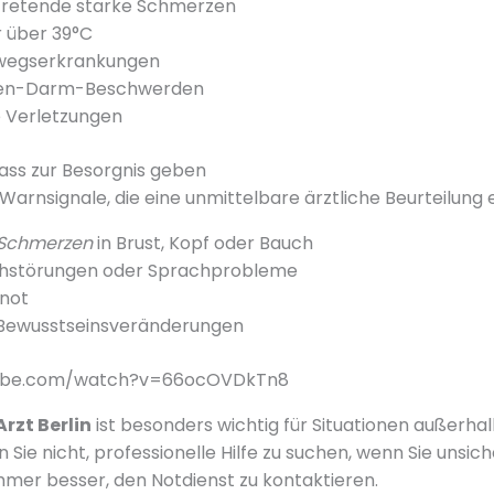
ftretende starke Schmerzen
 über 39°C
wegserkrankungen
gen-Darm-Beschwerden
 Verletzungen
ass zur Besorgnis geben
Warnsignale, die eine unmittelbare ärztliche Beurteilung 
 Schmerzen
in Brust, Kopf oder Bauch
Sehstörungen oder Sprachprobleme
not
Bewusstseinsveränderungen
tube.com/watch?v=66ocOVDkTn8
rzt Berlin
ist besonders wichtig für Situationen außerhal
n Sie nicht, professionelle Hilfe zu suchen, wenn Sie unsich
 immer besser, den Notdienst zu kontaktieren.