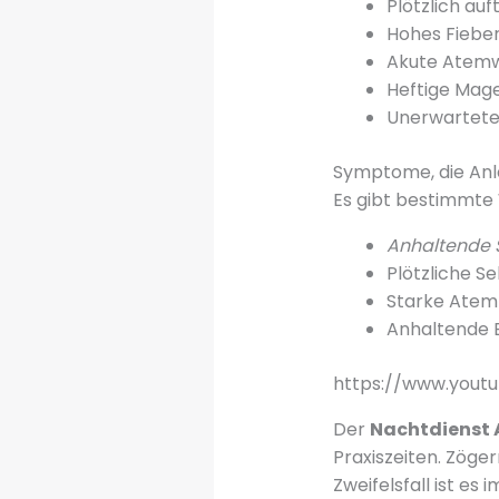
Plötzlich au
Hohes Fieber
Akute Atem
Heftige Ma
Unerwartete
Symptome, die Anl
Es gibt bestimmte 
Anhaltende
Plötzliche 
Starke Atem
Anhaltende 
https://www.you
Der
Nachtdienst A
Praxiszeiten. Zöger
Zweifelsfall ist es