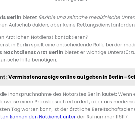
is Berlin
bietet
flexible und zeitnahe medizinische Unte
einen Aufschub dulden, aber keine Rettungsdienstanforder
en Ärztlichen Notdienst kontaktieren?
enst in Berlin spielt eine entscheidende Rolle bei der med
ls
Nachtdienst Arzt Berlin
bietet er wichtige Unterstützu
zinische Hilfe benötigen.
nt:
Vermisstenanzeige online aufgeben in Berlin - Sch
 die Inanspruchnahme des Notarztes Berlin lautet: Wenn 
alerweise einen Praxisbesuch erfordert, aber aus medizin
ten Tag warten kann, ist der ärztliche Bereitschaftsdienst
nten können den Notdienst unter
der Rufnummer 116117.