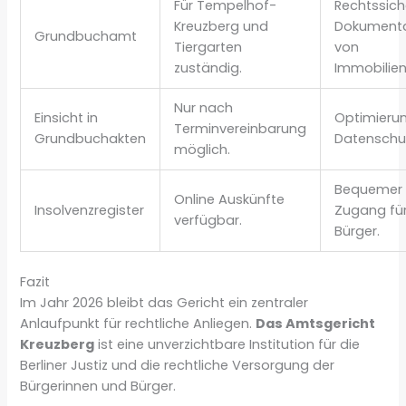
Für Tempelhof-
Rechtssich
Kreuzberg und
Dokumenta
Grundbuchamt
Tiergarten
von
zuständig.
Immobilien
Nur nach
Einsicht in
Optimieru
Terminvereinbarung
Grundbuchakten
Datenschu
möglich.
Bequemer
Online Auskünfte
Insolvenzregister
Zugang fü
verfügbar.
Bürger.
Fazit
Im Jahr 2026 bleibt das Gericht ein zentraler
Anlaufpunkt für rechtliche Anliegen.
Das Amtsgericht
Kreuzberg
ist eine unverzichtbare Institution für die
Berliner Justiz und die rechtliche Versorgung der
Bürgerinnen und Bürger.