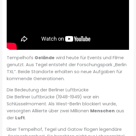
Tempelhofs
Gelände
wird heute für Events und Filme
genutzt. Aus Tegel entsteht der Forschungspark „Berlin
TXL“. Beide Standorte erhalten so neue Aufgaben für
kommende Generationen.
Die Bedeutung der Berliner Luftbrücke
Die Berliner Luftbrücke (1948-1949) war ein
Schlüsselmoment. Als West-Berlin blockiert wurde,
versorgten Alliierte über zwei Millionen
Menschen
aus
der
Luft
.
Über Tempelhof, Tegel und Gatow flogen legendäre