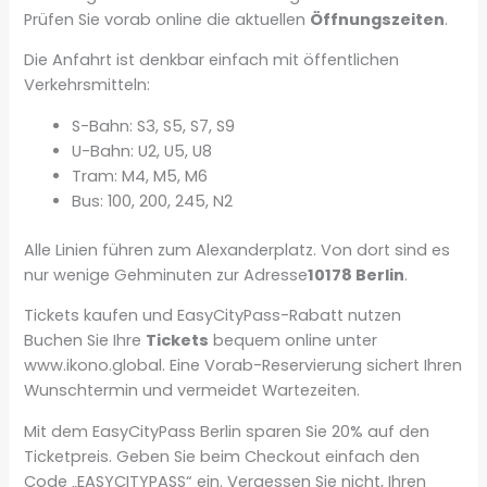
Prüfen Sie vorab online die aktuellen
Öffnungszeiten
.
Die Anfahrt ist denkbar einfach mit öffentlichen
Verkehrsmitteln:
S-Bahn: S3, S5, S7, S9
U-Bahn: U2, U5, U8
Tram: M4, M5, M6
Bus: 100, 200, 245, N2
Alle Linien führen zum Alexanderplatz. Von dort sind es
nur wenige Gehminuten zur Adresse
10178 Berlin
.
Tickets kaufen und EasyCityPass-Rabatt nutzen
Buchen Sie Ihre
Tickets
bequem online unter
www.ikono.global. Eine Vorab-Reservierung sichert Ihren
Wunschtermin und vermeidet Wartezeiten.
Mit dem EasyCityPass Berlin sparen Sie 20% auf den
Ticketpreis. Geben Sie beim Checkout einfach den
Code „EASYCITYPASS“ ein. Vergessen Sie nicht, Ihren