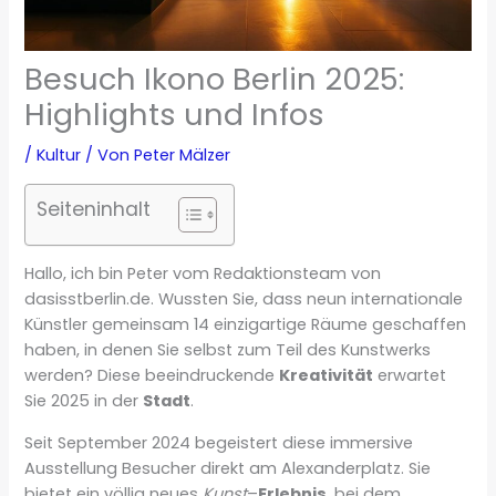
Besuch Ikono Berlin 2025:
Highlights und Infos
/
Kultur
/ Von
Peter Mälzer
Seiteninhalt
Hallo, ich bin Peter vom Redaktionsteam von
dasisstberlin.de. Wussten Sie, dass neun internationale
Künstler gemeinsam 14 einzigartige Räume geschaffen
haben, in denen Sie selbst zum Teil des Kunstwerks
werden? Diese beeindruckende
Kreativität
erwartet
Sie 2025 in der
Stadt
.
Seit September 2024 begeistert diese immersive
Ausstellung Besucher direkt am Alexanderplatz. Sie
bietet ein völlig neues
Kunst
–
Erlebnis
, bei dem