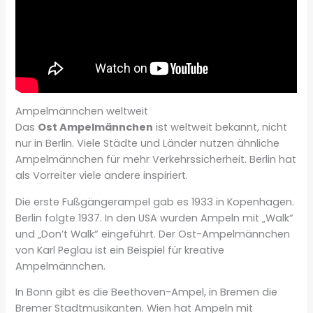
Ampelmännchen weltweit
Das
Ost Ampelmännchen
ist weltweit bekannt, nicht
nur in Berlin. Viele Städte und Länder nutzen ähnliche
Ampelmännchen für mehr Verkehrssicherheit. Berlin hat
als Vorreiter viele andere inspiriert.
Die erste Fußgängerampel gab es 1933 in Kopenhagen.
Berlin folgte 1937. In den USA wurden Ampeln mit „Walk“
und „Don’t Walk“ eingeführt. Der Ost-Ampelmännchen
von Karl Peglau ist ein Beispiel für kreative
Ampelmännchen.
In Bonn gibt es die Beethoven-Ampel, in Bremen die
Bremer Stadtmusikanten. Wien hat Ampeln mit