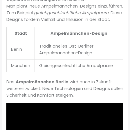
Man plant, neue Ampelmännchen-Designs einzuführen.
Zum Beispiel
gleichgeschlechtliche Ampelpaare
. Diese
Designs fördern Vielfalt und Inklusion in der Stadt.
Stadt
Ampelmännchen-Design
Traditionelles Ost-Berliner
Berlin
Ampelmännchen-Design
München
Gleichgeschlechtliche Ampelpaare
Das
Ampelmännchen Berlin
wird auch in Zukunft
weiterentwickelt. Neue Technologien und Designs sollen
Sicherheit und Komfort steigern.