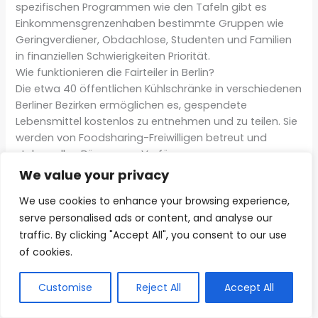
spezifischen Programmen wie den Tafeln gibt es
Einkommensgrenzenhaben bestimmte Gruppen wie
Geringverdiener, Obdachlose, Studenten und Familien
in finanziellen Schwierigkeiten Priorität.
Wie funktionieren die Fairteiler in Berlin?
Die etwa 40 öffentlichen Kühlschränke in verschiedenen
Berliner Bezirken ermöglichen es, gespendete
Lebensmittel kostenlos zu entnehmen und zu teilen. Sie
werden von Foodsharing-Freiwilligen betreut und
stehen allen Bürgern zur Verfügung.
Welche Dokumente brauche ich für
We value your privacy
Lebensmittelausgaben?
We use cookies to enhance your browsing experience,
Bei vielen öffentlichen Fairtelern und Foodsharing-
serve personalised ads or content, and analyse our
Stationen benötigen Sie keine Dokumente. Für
traffic. By clicking "Accept All", you consent to our use
spezifische Programme wie die Berliner Tafeln können
Diese Webseite nutzt KI-
of cookies.
Einkommensnachweise, Hartz IV-Bescheid oder
gestützte Funktionen. Inhalte
Sozialausweis erforderlich sein.
AI
und Bilder sind mithilfe
Wie sicher sind die gespendeten Lebensmittel?
künstlicher Intelligenz erzeugt
Customise
Reject All
Accept All
wurden.
Die Initiativen wie Foodsharing und Berliner Tafeln
achten sehr auf Lebensmittelsicherheit. Nur