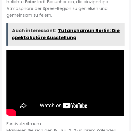
beliebte
Feier
lädt Besucher ein, die einzigartige
Atmosphäre der Spree-Region zu genießen und
gemeinsam zu feiern.
Auch interessant:
Tutanchamun Berlin: Die
spektakuläre Ausstellung
Festivalzeitraum
Markieren Sie sich den 19. Juli 2025 in Ihrem Kalender!