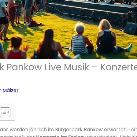
k Pankow Live Musik – Konzert
r Mälzer
ans werden jährlich im Bürgerpark Pankow erwartet – eine