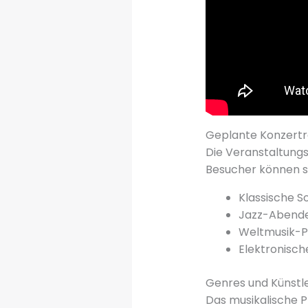
Geplante Konzertr
Die Veranstaltungs
Besucher können s
Klassische 
Jazz-Abende
Weltmusik-
Elektronisc
Genres und Künstl
Das musikalische 