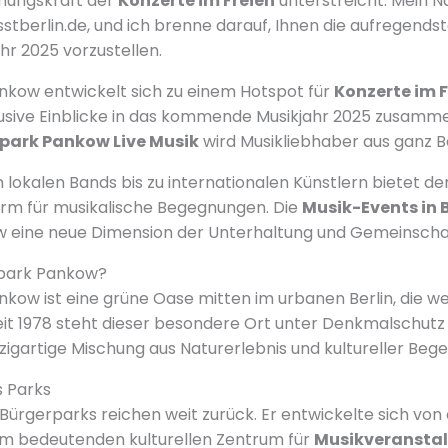
ehungskraft der
Konzerte im Freien
unterstreicht. Mein N
sstberlin.de, und ich brenne darauf, Ihnen die aufregends
hr 2025 vorzustellen.
nkow entwickelt sich zu einem Hotspot für
Konzerte im F
lusive Einblicke in das kommende Musikjahr 2025 zusamm
park Pankow Live Musik
wird Musikliebhaber aus ganz Be
lokalen Bands bis zu internationalen Künstlern bietet de
form für musikalische Begegnungen. Die
Musik-Events in B
 eine neue Dimension der Unterhaltung und Gemeinschaf
rpark Pankow?
kow ist eine grüne Oase mitten im urbanen Berlin, die wei
eit 1978 steht dieser besondere Ort unter Denkmalschutz
zigartige Mischung aus Naturerlebnis und kultureller Beg
s Parks
Bürgerparks reichen weit zurück. Er entwickelte sich von
em bedeutenden kulturellen Zentrum für
Musikveransta