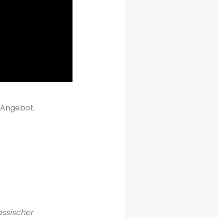
s Angebot.
assischer