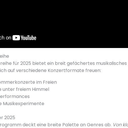
eihe
reihe für 2025 bietet ein breit gefächertes musikalische
ich auf verschiedene Konzertformate freuen:
Sommerkonzerte im Freien
 unter freiem Himmel
Performances
he Musikexperimente
er 2025
Programm deckt eine breite Palette an Genres ab.
Von kl