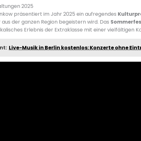
altungen 2025
nkow präsentiert im Jahr 2025 ein aufregendes
Kulturp
 aus der ganzen Region begeistern wird. Das
Sommerfes
kalisches Erlebnis der Extraklasse mit einer vielfältigen K
nt:
Live-Musik in Berlin kostenlos: Konzerte ohne Eint