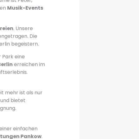
ame ist Peter,
ten
Musik-Events
reien
. Unsere
engetragen. Die
rlin begeistern.
r Park eine
erlin
erreichen im
tserlebnis.
t mehr ist als nur
 und bietet
egnung.
 einer einfachen
ltungen Pankow
.