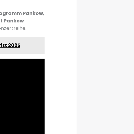
rogramm Pankow
,
t Pankow
onzertreihe.
ritt 2025