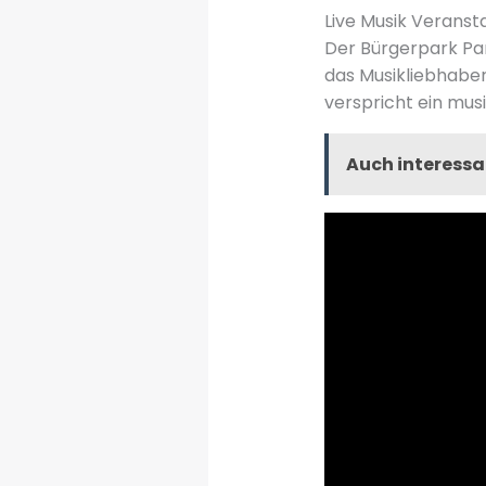
Live Musik Veranst
Der Bürgerpark Pa
das Musikliebhaber
verspricht ein musi
Auch interessa