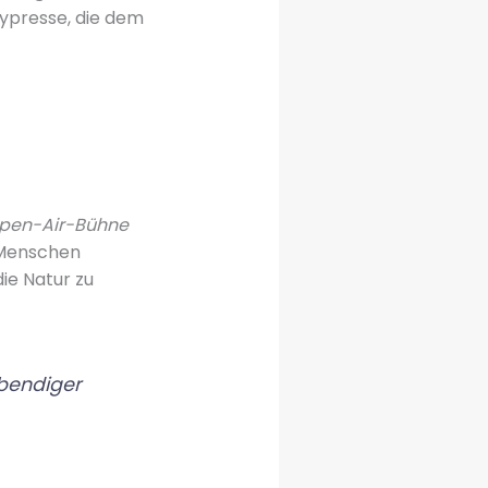
zypresse, die dem
pen-Air-Bühne
h Menschen
ie Natur zu
ebendiger