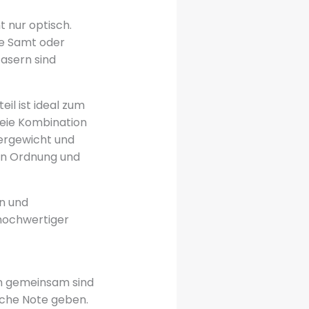
 nur optisch.
ie Samt oder
fasern sind
eil ist ideal zum
reie Kombination
pergewicht und
en Ordnung und
n und
hochwertiger
len gemeinsam sind
iche Note geben.