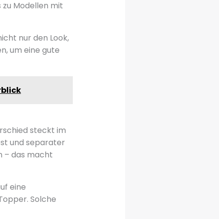
s zu Modellen mit
icht nur den Look,
en, um eine gute
blick
rschied steckt im
ost und separater
n – das macht
uf eine
 Topper. Solche