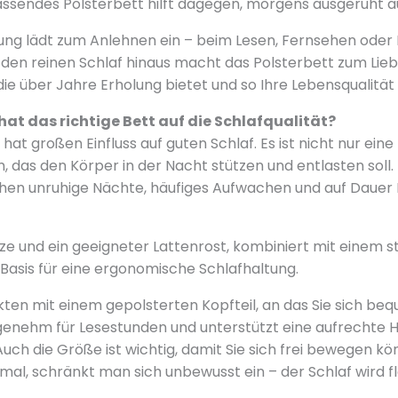
assendes Polsterbett hilft dagegen, morgens ausgeruht 
ung lädt zum Anlehnen ein – beim Lesen, Fernsehen oder 
den reinen Schlaf hinaus macht das Polsterbett zum Liebli
die über Jahre Erholung bietet und so Ihre Lebensqualität
hat das richtige Bett auf die Schlafqualität?
hat großen Einfluss auf guten Schlaf. Es ist nicht nur eine
 das den Körper in der Nacht stützen und entlasten soll. 
ohen unruhige Nächte, häufiges Aufwachen und auf Dauer
tze und ein geeigneter Lattenrost, kombiniert mit einem 
Basis für eine ergonomische Schlafhaltung.
ten mit einem gepolsterten Kopfteil, an das Sie sich b
genehm für Lesestunden und unterstützt eine aufrechte H
uch die Größe ist wichtig, damit Sie sich frei bewegen kön
hmal, schränkt man sich unbewusst ein – der Schlaf wird f