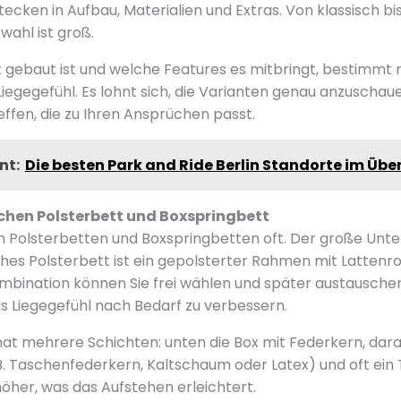
ecken in Aufbau, Materialien und Extras. Von klassisch bi
wahl ist groß.
t gebaut ist und welche Features es mitbringt, bestimmt n
iegegefühl. Es lohnt sich, die Varianten genau anzuschau
effen, die zu Ihren Ansprüchen passt.
nt:
Die besten Park and Ride Berlin Standorte im Über
chen Polsterbett und Boxspringbett
h Polsterbetten und Boxspringbetten oft. Der große Unte
sches Polsterbett ist ein gepolsterter Rahmen mit Lattenr
ombination können Sie frei wählen und später austausche
 das Liegegefühl nach Bedarf zu verbessern.
hat mehrere Schichten: unten die Box mit Federkern, dara
. Taschenfederkern, Kaltschaum oder Latex) und oft ein
höher, was das Aufstehen erleichtert.