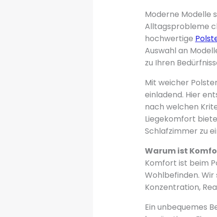
Moderne Modelle s
Alltagsprobleme c
hochwertige
Polst
Auswahl an Modelle
zu Ihren Bedürfniss
Mit weicher Polst
einladend. Hier en
nach welchen Krite
Liegekomfort bietet
Schlafzimmer zu ei
Warum ist Komfor
Komfort ist beim Po
Wohlbefinden. Wir s
Konzentration, Re
Ein unbequemes Be