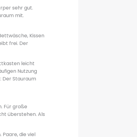
rper sehr gut.
auraum mit.
 Bettwäsche, Kissen
bt frei. Der
tkasten leicht
äufigen Nutzung
n: Der Stauraum
. Für große
ht überstehen. Als
 Paare, die viel