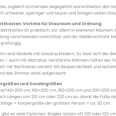
hes, zugleich stützendes Liegegefühl und entlasten den Kö
 oft schwerer, sperriger und teurer und bringen selten St
Bettkasten: Vorteile für Stauraum und Ordnung
 Bettkasten ist praktisch, vor allem in kleineren Räumen.
idung verschwinden unsichtbar und der Kleiderschrank blei
 großzügig.
 sind Modelle mit Gasdruckfedern. So lässt sich der Bet
en – auch mit Matratze. Verstärkte Rahmen halten der h
bett mit Bettkasten vereint Stil, Bequemlichkeit und Nutze
 und das Zimmer wirkt aufgeräumt.
bergrößen und Sondergrößen
nd 140×200 cm, 160×200 cm, 180×200 cm und 200×200 cm
ch Längen von 210 cm oder 220 cm an, damit die Füße nic
ettlänge = Körpergröße der größten Person + ca. 20 cm.
 gibt es viele Optionen. Singles nutzen oft 100 oder 120 cm.