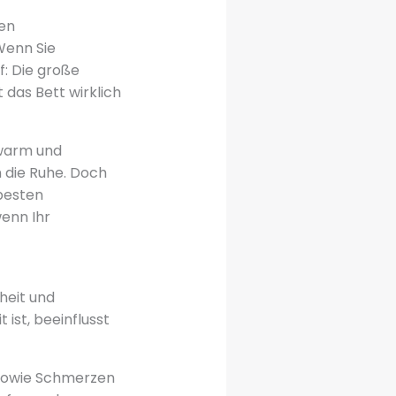
en
Wenn Sie
f: Die große
das Bett wirklich
 warm und
 die Ruhe. Doch
 besten
wenn Ihr
heit und
 ist, beeinflusst
sowie Schmerzen