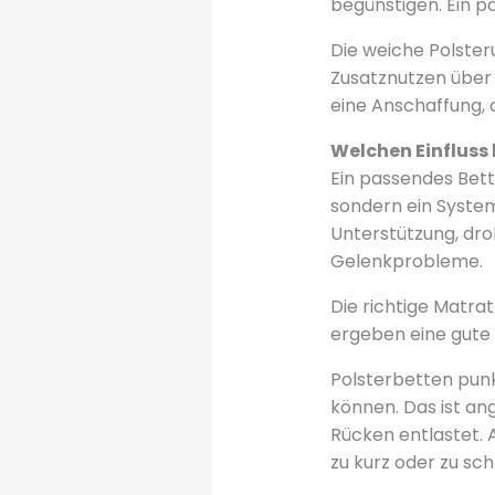
begünstigen. Ein p
Die weiche Polster
Zusatznutzen über 
eine Anschaffung, 
Welchen Einfluss 
Ein passendes Bett 
sondern ein System,
Unterstützung, dr
Gelenkprobleme.
Die richtige Matra
ergeben eine gute 
Polsterbetten punk
können. Das ist an
Rücken entlastet. A
zu kurz oder zu sc