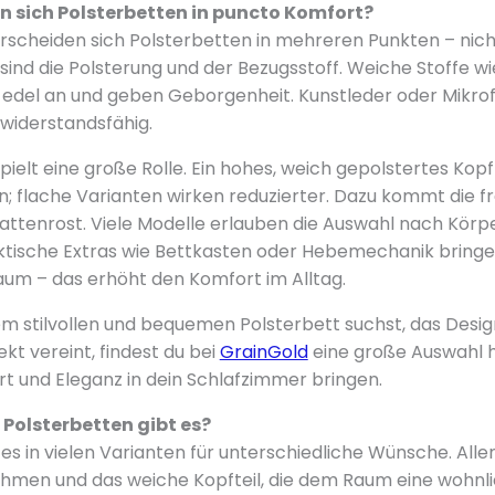
n sich Polsterbetten in puncto Komfort?
scheiden sich Polsterbetten in mehreren Punkten – nicht
sind die Polsterung und der Bezugsstoff. Weiche Stoffe w
h edel an und geben Geborgenheit. Kunstleder oder Mikro
 widerstandsfähig.
pielt eine große Rolle. Ein hohes, weich gepolstertes Kopft
; flache Varianten wirken reduzierter. Dazu kommt die f
attenrost. Viele Modelle erlauben die Auswahl nach Kör
aktische Extras wie Bettkasten oder Hebemechanik bring
aum – das erhöht den Komfort im Alltag.
 stilvollen und bequemen Polsterbett suchst, das Desig
ekt vereint, findest du bei
GrainGold
eine große Auswahl 
rt und Eleganz in dein Schlafzimmer bringen.
Polsterbetten gibt es?
 es in vielen Varianten für unterschiedliche Wünsche. Al
ahmen und das weiche Kopfteil, die dem Raum eine wohnl