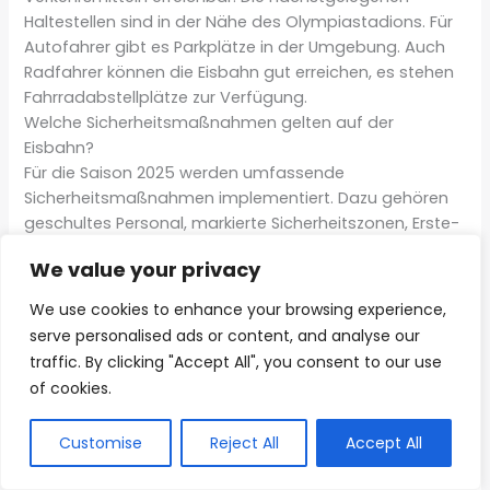
Haltestellen sind in der Nähe des Olympiastadions. Für
Autofahrer gibt es Parkplätze in der Umgebung. Auch
Radfahrer können die Eisbahn gut erreichen, es stehen
Fahrradabstellplätze zur Verfügung.
Welche Sicherheitsmaßnahmen gelten auf der
Eisbahn?
Für die Saison 2025 werden umfassende
Sicherheitsmaßnahmen implementiert. Dazu gehören
geschultes Personal, markierte Sicherheitszonen, Erste-
Hilfe-Stationen und klare Verhaltensregeln auf der
We value your privacy
Eisfläche. Bei Bedarf werden auch aktuelle
Gesundheitsschutzmaßnahmen berücksichtigt.
We use cookies to enhance your browsing experience,
Gibt es Verpflegungsmöglichkeiten auf der Eisbahn?
serve personalised ads or content, and analyse our
Ja, die Eisbahn verfügt über Gastronomieangebote mit
traffic. By clicking "Accept All", you consent to our use
warmen Getränken, Snacks und typischen
Diese Webseite nutzt KI-
of cookies.
Winterspezialitäten. Es gibt Bereiche zum Aufwärmen
gestützte Funktionen. Inhalte
AI
und Bilder sind mithilfe
und Ausruhen mit Verkaufsstellen für Speisen und
künstlicher Intelligenz erzeugt
Customise
Reject All
Accept All
Getränke.
wurden.
Kann man Veranstaltungen wie Eisdiskos oder