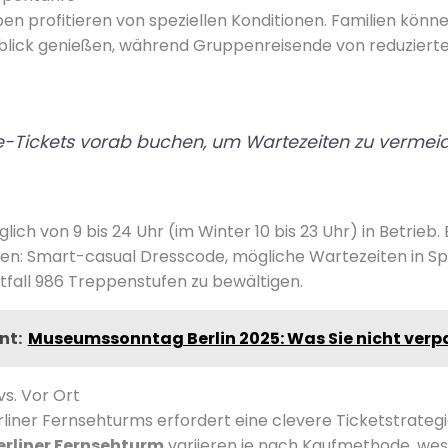
en profitieren von speziellen Konditionen. Familien kö
blick genießen, während Gruppenreisende von reduzierte
ne-Tickets vorab buchen, um Wartezeiten zu vermei
glich von 9 bis 24 Uhr (im Winter 10 bis 23 Uhr) in Betrieb.
n: Smart-casual Dresscode, mögliche Wartezeiten in Spi
otfall 986 Treppenstufen zu bewältigen.
nt:
Museumssonntag Berlin 2025: Was Sie nicht verpa
vs. Vor Ort
liner Fernsehturms erfordert eine clevere Ticketstrategi
erliner Fernsehturm
variieren je nach Kaufmethode, wesha