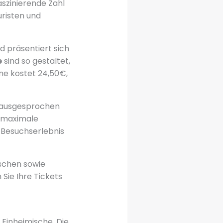
aszinierende Zahl
uristen und
d präsentiert sich
e
sind so gestaltet,
ene kostet 24,50€,
ausgesprochen
ie maximale
 Besuchserlebnis
aschen sowie
Sie Ihre Tickets
 Einheimische. Die