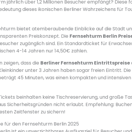
rm jährlich über 1,2 Millionen Besucher empfängt? Diese f
Bedeutung dieses ikonischen Berliner Wahrzeichens für To
ehturm bietet atemberaubende Einblicke auf die Stadt un
ansparenten Preiskonzept. Die
Fernsehturm Berlin Preis
 Besucher zugänglich sind. Ein Standardticket für Erwachs
schen 4-14 Jahren nur 14,50€ zahlen.
 zeigen, dass die
Berliner Fernsehturm Eintrittspreise
d. Kleinkinder unter 3 Jahren haben sogar freien Eintritt. D
beträgt 45 Minuten, was einen kompakten und intensiven
 Tickets beinhalten keine Tischreservierung, und große T
us Sicherheitsgründen nicht erlaubt. Empfehlung: Buchen 
besten Zeitfenster zu sichern!
se für den Fernsehturm Berlin 2025
lin ist ein unverzichtbares Ausflugsziel für Besucher und