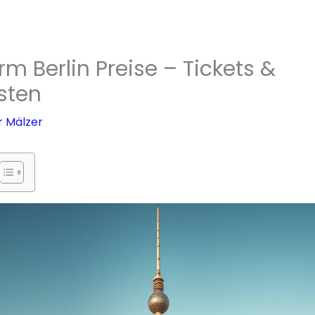
m Berlin Preise – Tickets &
osten
r Mälzer