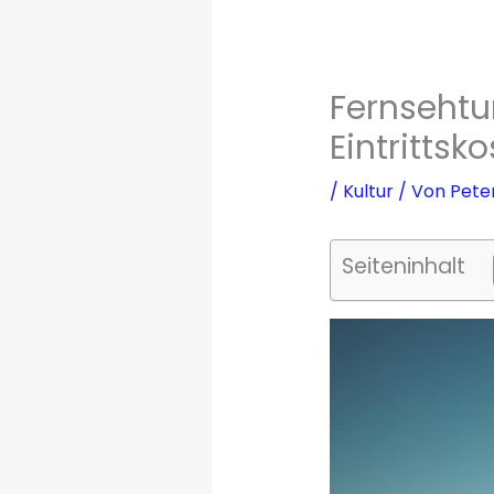
Fernsehtur
Eintrittsk
/
Kultur
/ Von
Pete
Seiteninhalt