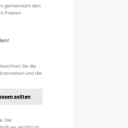
nnen gemeinsam den
n Preisen
den!
 Beachten Sie die
tzenzeiten und die
ssen sollten
e. Die
lb es wichtig ist,