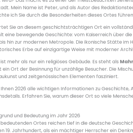
wird? Das macht es zu einer der meistbesuchten Sehens
dt. Mein Name ist Peter, und als Autor des Redaktionst
chte ich Sie durch die Besonderheiten dieses Ortes führen
tet Sie an diesem geschichtsträchtigen Ort ein vollständi
lt eine bewegende Geschichte: vom Kaiserreich über die
bis hin zur modernen Metropole. Die ikonische Stätte im 
torisches Erbe auf einzigartige Weise mit moderner Archi
st mehr als nur ein religiöses Gebäude. Es steht als
Mahn
t ein Ort der Besinnung für unzählige Besucher. Die Misch
ukunst und zeitgenössischen Elementen fasziniert.
 Ihnen 2026 alle wichtigen Informationen zu Geschichte, 
sdetails. Erfahren Sie, warum dieser Ort so viele Mensche
rgrund und Bedeutung im Jahr 2026
 bedeutenden Ortes reichen tief in die deutsche Geschich
 19. Jahrhundert, als ein mächtiger Herrscher ein Denkm