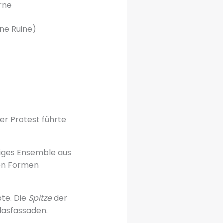
rne
ene Ruine)
er Protest führte
liges Ensemble aus
ren Formen
te. Die
Spitze
der
lasfassaden.