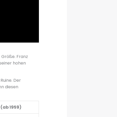
 Größe. Franz
seiner hohen
 Ruine. Der
nn diesen
 (ab 1959)