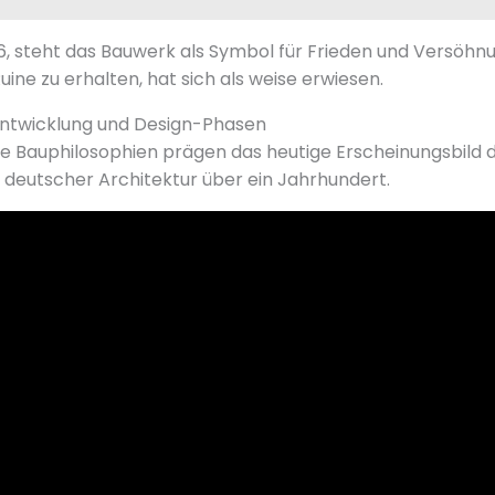
6, steht das Bauwerk als Symbol für Frieden und Versöhnu
uine zu erhalten, hat sich als weise erwiesen.
Entwicklung und Design-Phasen
e Bauphilosophien prägen das heutige Erscheinungsbild di
deutscher Architektur über ein Jahrhundert.