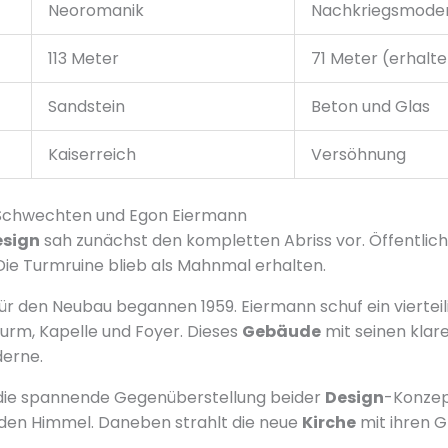
Neoromanik
Nachkriegsmode
113 Meter
71 Meter (erhalt
Sandstein
Beton und Glas
Kaiserreich
Versöhnung
z Schwechten und Egon Eiermann
esign
sah zunächst den kompletten Abriss vor. Öffentlich
ie Turmruine blieb als Mahnmal erhalten.
ür den Neubau begannen 1959. Eiermann schuf ein viertei
urm, Kapelle und Foyer. Dieses
Gebäude
mit seinen kla
derne.
 die spannende Gegenüberstellung beider
Design
-Konzep
n den Himmel. Daneben strahlt die neue
Kirche
mit ihren G