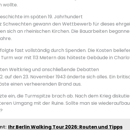
 wollte.
eschichte im späten 19. Jahrhundert
z Schwechten gewann den Wettbewerb für dieses ehrgeizi
ten sich an rheinischen Kirchen. Die Bauarbeiten beganne
Jahre.
folgte fast vollständig durch Spenden. Die Kosten beliefen
r Turm war mit 113 Metern das höiteste Gebäude in Charlo
iten Weltkrieg und anschließende Debatten
. auf den 23. November 1943 änderte sich alles. Ein britisc
öste einen verheerenden Brand aus.
zte ein, die Turmspitze brach ab. Nach dem Krieg diskuti
iteren Umgang mit der Ruine. Sollte man sie wiederaufbau
?
nt:
Ihr Berlin Walking Tour 2026: Routen und Tipps