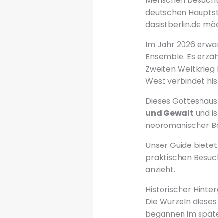
Menschen besucht 
deutschen Hauptsta
dasistberlin.de mö
Im Jahr 2026 erwar
Ensemble. Es erzäh
Zweiten Weltkrieg 
West verbindet his
Dieses Gotteshaus i
und Gewalt
und is
neoromanischer Ba
Unser Guide bietet
praktischen Besuch
anzieht.
Historischer Hinte
Die Wurzeln dieses
begannen im späten