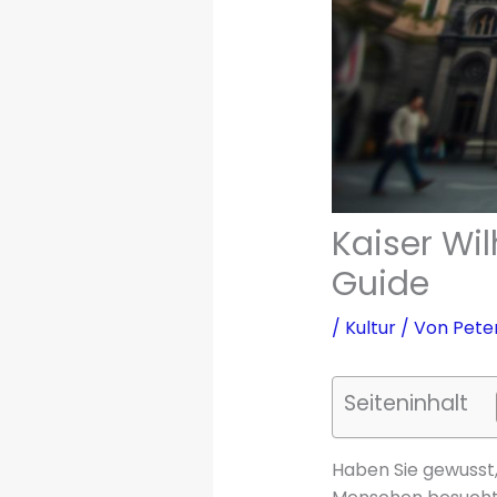
Kaiser Wi
Guide
/
Kultur
/ Von
Pete
Seiteninhalt
Haben Sie gewusst,