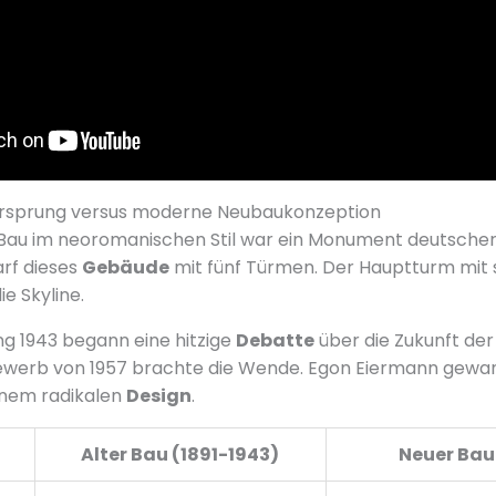
rsprung versus moderne Neubaukonzeption
 Bau im neoromanischen Stil war ein Monument deutscher
rf dieses
Gebäude
mit fünf Türmen. Der Hauptturm mit 
e Skyline.
g 1943 begann eine hitzige
Debatte
über die Zukunft der
werb von 1957 brachte die Wende. Egon Eiermann gewa
inem radikalen
Design
.
Alter Bau (1891-1943)
Neuer Bau