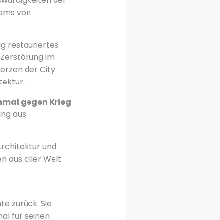
würdigkeiten der
eams von
.
g restauriertes
 Zerstörung im
Herzen der City
tektur.
mal gegen Krieg
ung aus
Architektur und
n aus aller Welt
te zurück. Sie
al für seinen