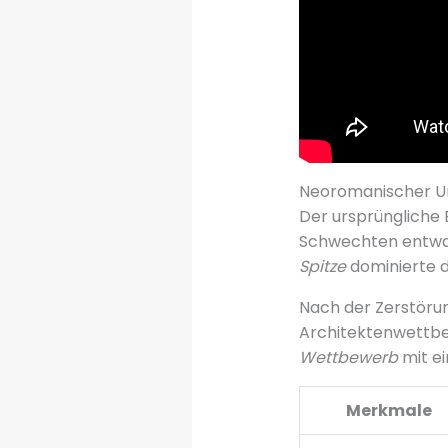
Neoromanischer U
Der ursprüngliche
Schwechten entwa
Spitze
dominierte di
Nach der Zerstörun
Architektenwettbe
Wettbewerb
mit e
Merkmale