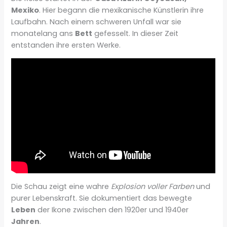
Mexiko
. Hier begann die mexikanische Künstlerin ihre
Laufbahn. Nach einem schweren Unfall war sie
monatelang ans
Bett
gefesselt. In dieser Zeit
entstanden ihre ersten Werke.
Die Schau zeigt eine wahre
Explosion voller Farben
und
purer Lebenskraft. Sie dokumentiert das bewegte
Leben
der Ikone zwischen den 1920er und 1940er
Jahren
.