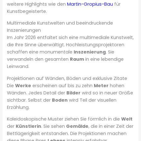
weitere Highlights wie den
Martin-Gropius-Bau
für
Kunstbegeisterte.
Multimediale Kunstwelten und beeindruckende
Inszenierungen
Im Jahr 2026 entfaltet sich eine multimediale Kunstwelt,
die Ihre Sinne überwältigt. Hochleistungsprojektoren
schaffen eine monumentale
Inszenierung
. Sie
verwandeln den gesamten
Raum
in eine lebendige
Leinwand.
Projektionen auf Wänden, Böden und exklusive Zitate
Die
Werke
erscheinen auf bis zu zehn
Meter
hohen
Wänden. Jedes Detail der
Bilder
wird so in neuer Größe
sichtbar. Selbst der
Boden
wird Teil der visuellen
Erzählung.
Kaleidoskopische Muster ziehen Sie förmlich in die
Welt
der
Künstlerin
. Sie sehen
Gemälde
, die in einer Zeit der
Bettlägerigkeit entstanden. Die Projektionen machen
diese Phase ihres
Lebens
intensiv erfahrbar.